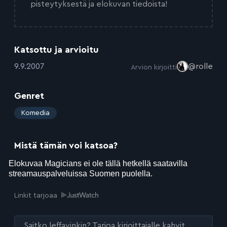
pisteytyksestä ja elokuvan tiedoista!
Katsottu ja arvioitu
:
9.9.2007
@rolle
Arvion kirjoitti
Genret
:
Komedia
Mistä tämän voi katsoa?
Linkit tarjoaa
Saitko leffavinkin? Tarjoa kirjoittajalle kahvit