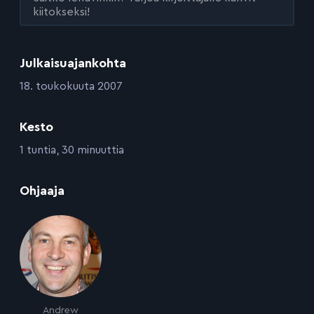
kiitokseksi!
Julkaisuajankohta
:
18. toukokuuta 2007
Kesto
:
1 tuntia, 30 minuuttia
:
Ohjaaja
Andrew