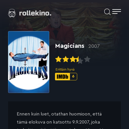
Siirry
Elokuvat ja elokuva-arviot | Rollekino.fi
suoraan
sisältöön
Fiilistelyä
lopputekstien
jälkeen.
Magicians
2007
Erittäin hyvä
6
IMDb-
pisteet:
Ennen kuin luet, otathan huomioon, että
tämä elokuva on katsottu 9.9.2007, joka