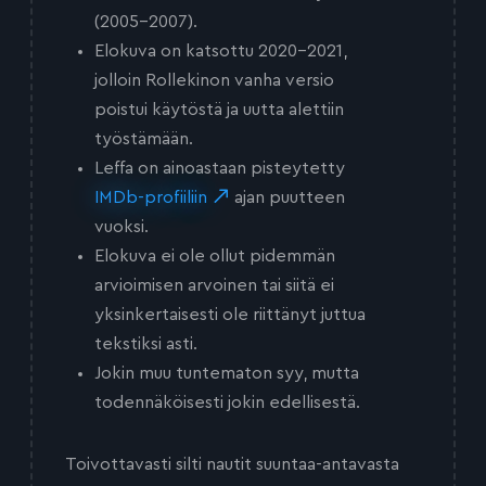
(2005-2007).
Elokuva on katsottu 2020-2021,
jolloin Rollekinon vanha versio
poistui käytöstä ja uutta alettiin
työstämään.
Leffa on ainoastaan pisteytetty
IMDb-profiiliin
ajan puutteen
vuoksi.
Elokuva ei ole ollut pidemmän
arvioimisen arvoinen tai siitä ei
yksinkertaisesti ole riittänyt juttua
tekstiksi asti.
Jokin muu tuntematon syy, mutta
todennäköisesti jokin edellisestä.
Toivottavasti silti nautit suuntaa-antavasta