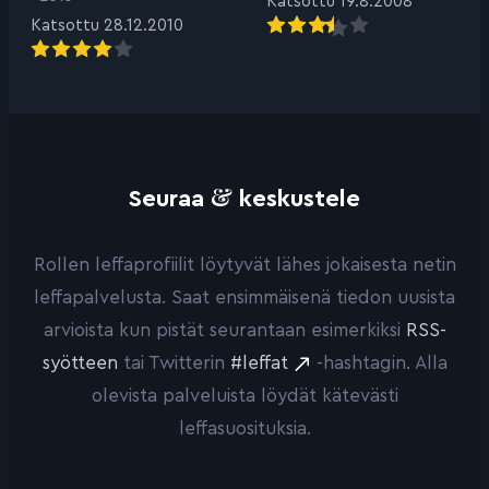
Katsottu 19.8.2008
Katsottu 28.12.2010
&
Seuraa
keskustele
Rollen leffaprofiilit löytyvät lähes jokaisesta netin
leffapalvelusta. Saat ensimmäisenä tiedon uusista
arvioista kun pistät seurantaan esimerkiksi
RSS-
syötteen
tai Twitterin
#leffat
-hashtagin. Alla
olevista palveluista löydät kätevästi
leffasuosituksia.