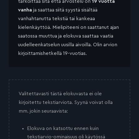
tarkoittaa sitä että arvostelu on
19 vuotta
vanha
ja saattaa siitä syystä sisältää
vanhahtanutta tekstiä tai kankeaa
kielenkäyttöä. Mielipiteeni on saattanut ajan
saatossa muuttua ja elokuva saattaa vaatia
uudelleenkatselun uusilla aivoilla. Olin arvion
kirjoittamishetkellä 19-vuotias.
Valitettavasti tästä elokuvasta ei ole
kirjoitettu tekstiarviota. Syynä voivat olla
mm. jokin seuraavista:
Elokuva on katsottu ennen kuin
tekstiarvio-ominaisuus oli käytössä