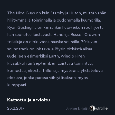
The Nice Guys on kuin Starsky ja Hutch, mutta vähän
hillitymmällä toiminnalla ja oudommalla huumorilla.
Ryan Goslingilla on kerrankin hupiveikon rooli, josta
hän suoriutuu loistavasti. Hänen ja Russell Crowen
toilailuja on elokuvassa hauska seurailla. 70-luvun
soundtrack on loistava ja löysin pitkästä aikaa
uudelleen esimerkiksi Earth, Wind & Firen
klassikkohitin September. Loistava toimintaa,
komediaa, rikosta, trilleriä ja mysteeriä yhdistelevä
elokuva, jonka parissa viihtyi lisäkseni myös
kumppani.
Katsottu ja arvioitu
:
25.2.2017
@rolle
Arvion kirjoitti