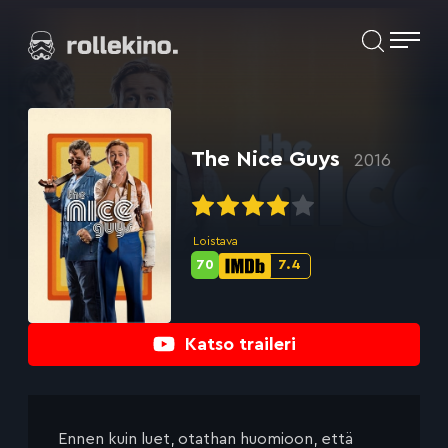
Siirry
Elokuvat ja elokuva-arviot | Rollekino.fi
suoraan
sisältöön
Fiilistelyä
lopputekstien
jälkeen.
The Nice Guys
2016
Loistava
70
7.4
Metascore-
IMDb-
pisteet:
pisteet:
Katso traileri
Ennen kuin luet, otathan huomioon, että