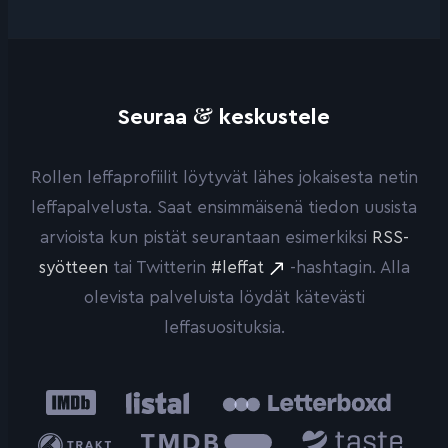
&
Seuraa
keskustele
Rollen leffaprofiilit löytyvät lähes jokaisesta netin
leffapalvelusta. Saat ensimmäisenä tiedon uusista
arvioista kun pistät seurantaan esimerkiksi
RSS-
syötteen
tai Twitterin
#leffat
-hashtagin. Alla
olevista palveluista löydät kätevästi
leffasuosituksia.
IMDb
Listal
Letterboxd