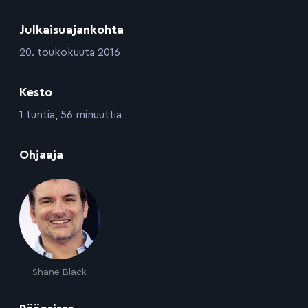
Julkaisuajankohta
:
20. toukokuuta 2016
Kesto
:
1 tuntia, 56 minuuttia
:
Ohjaaja
Shane Black
: