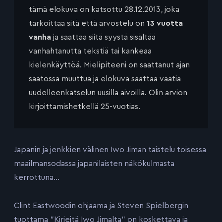
tämä elokuva on katsottu 28.12.2013, joka
tarkoittaa sitä että arvostelu on
13 vuotta
vanha
ja saattaa siitä syystä sisältää
vanhahtanutta tekstiä tai kankeaa
kielenkäyttöä. Mielipiteeni on saattanut ajan
saatossa muuttua ja elokuva saattaa vaatia
uudelleenkatselun uusilla aivoilla. Olin arvion
kirjoittamishetkellä 25-vuotias.
Japanin ja jenkkien välinen Iwo Jiman taistelu toisessa
maailmansodassa japanilaisten näkökulmasta
kerrottuna…
Clint Eastwoodin ohjaama ja Steven Spielbergin
tuottama ”Kirjeitä Iwo Jimalta” on koskettava ja