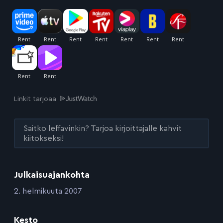
Linkit tarjoaa
Saitko leffavinkin? Tarjoa kirjoittajalle kahvit
kiitokseksi!
Julkaisuajankohta
:
2. helmikuuta 2007
Kesto