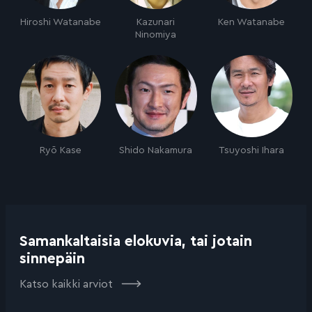
Hiroshi Watanabe
Kazunari
Ken Watanabe
Ninomiya
Ryō Kase
Shido Nakamura
Tsuyoshi Ihara
Samankaltaisia elokuvia, tai jotain
sinnepäin
Katso kaikki arviot