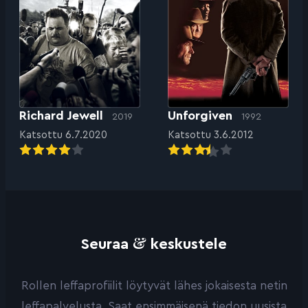
Richard Jewell
Unforgiven
2019
1992
Katsottu 6.7.2020
Katsottu 3.6.2012
&
Seuraa
keskustele
Rollen leffaprofiilit löytyvät lähes jokaisesta netin
leffapalvelusta. Saat ensimmäisenä tiedon uusista