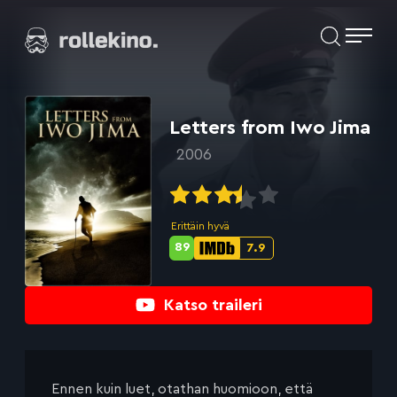
Siirry
Elokuvat ja elokuva-arviot | Rollekino.fi
suoraan
sisältöön
Fiilistelyä
lopputekstien
jälkeen.
Letters from Iwo Jima
2006
Erittäin hyvä
89
7.9
Metascore-
IMDb-
pisteet:
pisteet:
Katso traileri
Ennen kuin luet, otathan huomioon, että