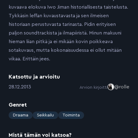
kuvaava elokuva Iwo Jiman historiallisesta taistelusta.
Tykkäsin leffan kuvaustavasta ja sen ilmeisen
historiaan perustuvasta tarinasta. Pidin erityisen
paljon soundtrackista ja ilmapiiristä. Minun makuuni
hieman liian pitkä ja ei mikään kovin poikkeava
sotakuvaus, mutta kokonaisuudessa ei ollut mitään
vikaa. Erittäin jees.
Katsottu ja arvioitu
:
28.12.2013
@rolle
Arvion kirjoitti
Genret
:
Draama
Seikkailu
Toiminta
Mistä tämän voi katsoa?