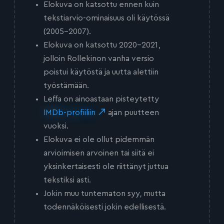
Elokuva on katsottu ennen kuin
tekstiarvio-ominaisuus oli käytössä
(2005-2007).
Elokuva on katsottu 2020-2021,
jolloin Rollekinon vanha versio
poistui käytöstä ja uutta alettiin
työstämään.
Leffa on ainoastaan pisteytetty
IMDb-profiiliin
ajan puutteen
vuoksi.
Elokuva ei ole ollut pidemmän
arvioimisen arvoinen tai siitä ei
yksinkertaisesti ole riittänyt juttua
tekstiksi asti.
Jokin muu tuntematon syy, mutta
todennäköisesti jokin edellisestä.