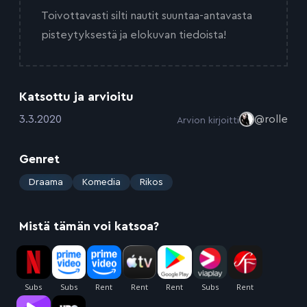
Toivottavasti silti nautit suuntaa-antavasta
pisteytyksestä ja elokuvan tiedoista!
Katsottu ja arvioitu
:
3.3.2020
@rolle
Arvion kirjoitti
Genret
:
Draama
Komedia
Rikos
Mistä tämän voi katsoa?