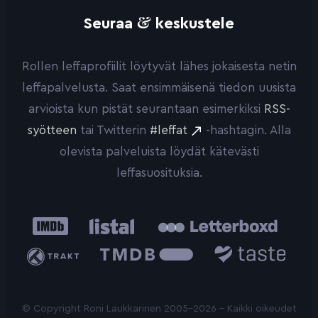
&
Seuraa
keskustele
Rollen leffaprofiilit löytyvät lähes jokaisesta netin
leffapalvelusta. Saat ensimmäisenä tiedon uusista
arvioista kun pistät seurantaan esimerkiksi
RSS-
syötteen
tai Twitterin
#leffat
-hashtagin. Alla
olevista palveluista löydät kätevästi
leffasuosituksia.
IMDb
Listal
Letterboxd
Trakt
The
Taste.io
Movie
Database
© Copyright Roni Laukkarinen 2005-2026 - Kaikki oikeudet