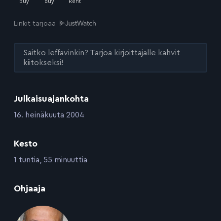
Linkit tarjoaa
Saitko leffavinkin? Tarjoa kirjoittajalle kahvit
kiitokseksi!
Julkaisuajankohta
:
16. heinäkuuta 2004
Kesto
:
1 tuntia, 55 minuuttia
:
Ohjaaja