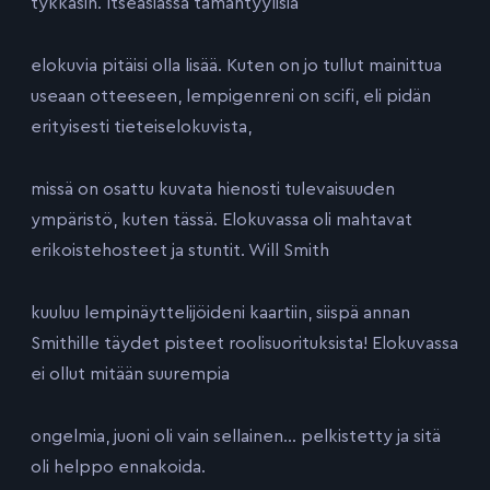
tykkäsin. Itseasiassa tämäntyylisiä
elokuvia pitäisi olla lisää. Kuten on jo tullut mainittua
useaan otteeseen, lempigenreni on scifi, eli pidän
erityisesti tieteiselokuvista,
missä on osattu kuvata hienosti tulevaisuuden
ympäristö, kuten tässä. Elokuvassa oli mahtavat
erikoistehosteet ja stuntit. Will Smith
kuuluu lempinäyttelijöideni kaartiin, siispä annan
Smithille täydet pisteet roolisuorituksista! Elokuvassa
ei ollut mitään suurempia
ongelmia, juoni oli vain sellainen… pelkistetty ja sitä
oli helppo ennakoida.