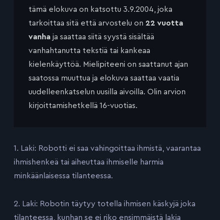
tämä elokuva on katsottu 3.9.2004, joka
tarkoittaa sitä että arvostelu on
22 vuotta
vanha
ja saattaa siitä syystä sisältää
vanhahtanutta tekstiä tai kankeaa
kielenkäyttöä. Mielipiteeni on saattanut ajan
saatossa muuttua ja elokuva saattaa vaatia
uudelleenkatselun uusilla aivoilla. Olin arvion
kirjoittamishetkellä 16-vuotias.
1. Laki: Robotti ei saa vahingoittaa ihmistä, vaarantaa
ihmishenkeä tai aiheuttaa ihmiselle harmia
minkäänlaisessa tilanteessa.
2. Laki: Robotin täytyy totella ihmisen käskyjä joka
tilanteessa, kunhan se ei riko ensimmäistä lakia