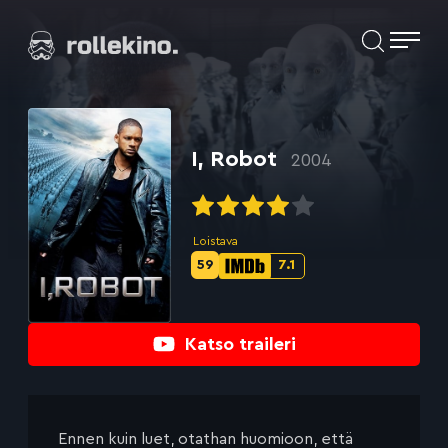
Siirry
Elokuvat ja elokuva-arviot | Rollekino.fi
suoraan
sisältöön
Fiilistelyä
lopputekstien
jälkeen.
I, Robot
2004
Loistava
59
7.1
Metascore-
IMDb-
pisteet:
pisteet:
Katso traileri
Ennen kuin luet, otathan huomioon, että