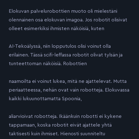
Elokuvan palvelurobottien muoto oli mielestäni
olennainen osa elokuvan imagoa. Jos robotit olisivat
olleet esimerkiksi ihmisten näköisiä, kuten
AI-Tekoälyssä, niin lopputulos olisi voinut olla
erilainen. Tässä scifi-leffassa robotit olivat tylsän ja
tunteettoman näköisiä. Robottien
naamoilta ei voinut lukea, mitä ne ajattelevat. Mutta
periaatteessa, nehän ovat vain robotteja. Elokuvassa
kaikki lukuunottamatta Spoonia,
aliarvioivat robotteja. Ikäänkuin robotti ei kykene
tappamaan, koska robotit eivät ajattele yhtä
taktisesti kuin ihmiset. Hienosti suunniteltu