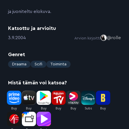
ja juoniteltu elokuva.
Katsottu ja arvioitu
:
3.9.2004
@rolle
Arvion kirjoitti
Genret
:
Draama
Scifi
Toiminta
Mistä tämän voi katsoa?