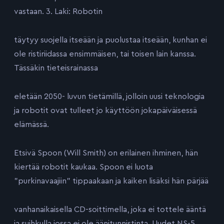
vastaan. 3. Laki: Robotin
täytyy suojella itseään ja puolustaa itseään, kunhan ei
ole ristiriidassa ensimmäisen, tai toisen lain kanssa.
Tässäkin tieteisrainassa
eletään 2050- luvun tietämillä, jolloin uusi teknologia
ja robotit ovat tulleet jo käyttöön jokapäiväisessä
elämässä.
Etsivä Spoon (Will Smith) on erilainen ihminen, hän
kiertää robotit kaukaa. Spoon ei luota
”purkinavaajiin” tippaakaan ja kaiken lisäksi hän pärjää
vanhanaikaisella CD-soittimella, joka ei tottele ääntä
ja suihkulla jossa ei ole äänitunnistinta. Uudet NS-5