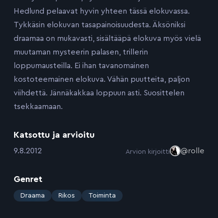
Hedlund pelaavat hyvin yhteen tässä elokuvassa.
Tykkäsin elokuvan tasapainoisuudesta. Äksöniksi
draamaa on mukavasti, sisältääpä elokuva myös vielä
muutaman mysteerin palasen, trillerin
loppumausteilla. Ei ihan tavanomainen
kostoteemainen elokuva. Vähän puutteita, paljon
viihdettä. Jännäkakkaa loppuun asti. Suosittelen
tsekkaamaan.
Katsottu ja arvioitu
:
9.8.2012
@rolle
Arvion kirjoitti
Genret
:
Draama
Rikos
Toiminta