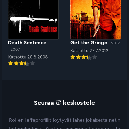
Death Sentence
Get the Gringo
2012
2007
Katsottu 27.7.2012
Katsottu 20.8.2008
&
Seuraa
keskustele
Rollen leffaprofiilit löytyvät lähes jokaisesta netin
leffapalvelusta. Saat ensimmäisenä tiedon uusista