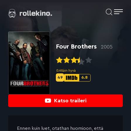
Siirry
Elokuvat ja elokuva-arviot | Rollekino.fi
suoraan
sisältöön
Fiilistelyä
lopputekstien
jälkeen.
Four Brothers
2005
Erittäin hyvä
49
6.8
Metascore-
IMDb-
pisteet:
pisteet:
Katso traileri
Ennen kuin luet, otathan huomioon, että