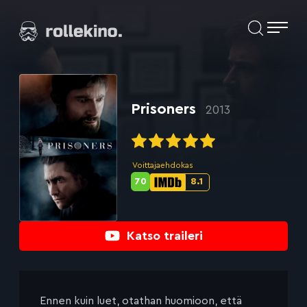
Siirry
Elokuvat ja elokuva-arviot | Rollekino.fi
suoraan
sisältöön
Fiilistelyä
lopputekstien
jälkeen.
Prisoners
2013
Voittajaehdokas
70
8.1
Metascore-
IMDb-
pisteet:
pisteet:
Katso traileri
Ennen kuin luet, otathan huomioon, että