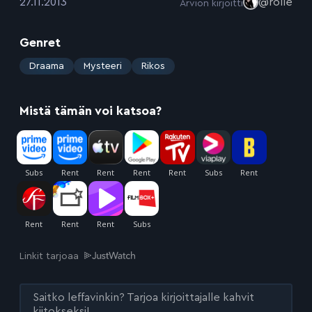
:
27.11.2013
@rolle
Arvion kirjoitti
Genret
:
Draama
Mysteeri
Rikos
Mistä tämän voi katsoa?
Linkit tarjoaa
Saitko leffavinkin? Tarjoa kirjoittajalle kahvit
kiitokseksi!