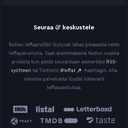
&
Seuraa
keskustele
Rollen leffaprofiilit löytyvät lähes jokaisesta netin
leffapalvelusta. Saat ensimmäisenä tiedon uusista
arvioista kun pistät seurantaan esimerkiksi
RSS-
syötteen
tai Twitterin
#leffat
-hashtagin. Alla
olevista palveluista löydät kätevästi
leffasuosituksia.
IMDb
Listal
Letterboxd
Trakt
The
Taste.io