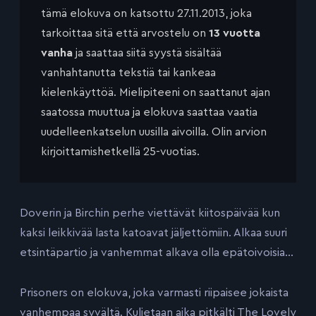
tämä elokuva on katsottu 27.11.2013, joka
tarkoittaa sitä että arvostelu on
13 vuotta
vanha
ja saattaa siitä syystä sisältää
vanhahtanutta tekstiä tai kankeaa
kielenkäyttöä. Mielipiteeni on saattanut ajan
saatossa muuttua ja elokuva saattaa vaatia
uudelleenkatselun uusilla aivoilla. Olin arvion
kirjoittamishetkellä 25-vuotias.
Doverin ja Birchin perhe viettävät kiitospäivää kun
kaksi leikkivää lasta katoavat jäljettömiin. Alkaa suuri
etsintäpartio ja vanhemmat alkava olla epätoivoisia…
Prisoners on elokuva, joka varmasti riipaisee jokaista
vanhempaa syvältä. Kuljetaan aika pitkälti The Lovely