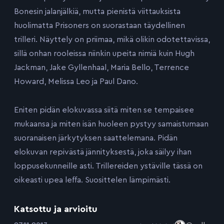
Bonesin jalanjälkiä, mutta pienistä viittauksista
huolimatta Prisoners on suorastaan täydellinen
trilleri. Näyttely on priimaa, mikä olikin odotettavissa,
sillä onhan rooleissa niinkin upeita nimiä kuin Hugh
Jackman, Jake Gyllenhaal, Maria Bello, Terrence
Howard, Melissa Leo ja Paul Dano.
Eniten pidän elokuvassa siitä miten se tempaisee
mukaansa ja miten isän huoleen pystyy samaistumaan
suoranaisen järkytyksen saattelemana. Pidän
elokuvan repivästä jännityksestä, joka säilyy ihan
loppusekunneille asti. Trillereiden ystäville tässä on
oikeasti upea leffa. Suosittelen lämpimästi.
Katsottu ja arvioitu