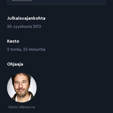
Julkaisuajankohta
:
20. syyskuuta 2013
Kesto
:
2 tuntia, 33 minuuttia
:
Ohjaaja
Denis Villeneuve