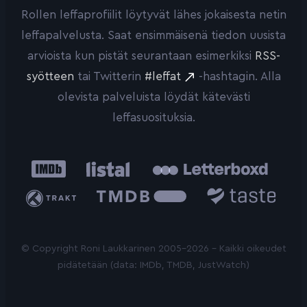
Rollen leffaprofiilit löytyvät lähes jokaisesta netin
leffapalvelusta. Saat ensimmäisenä tiedon uusista
arvioista kun pistät seurantaan esimerkiksi
RSS-
syötteen
tai Twitterin
#leffat
-hashtagin. Alla
olevista palveluista löydät kätevästi
leffasuosituksia.
IMDb
Listal
Letterboxd
Trakt
The
Taste.io
Movie
Database
© Copyright Roni Laukkarinen 2005-2026 - Kaikki oikeudet
pidätetään (data: IMDb, TMDB, JustWatch)