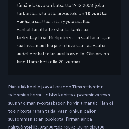
tämä elokuva on katsottu 19.12.2008, joka
tarkoittaa sitä että arvostelu on
18 vuotta
vanha
ja saattaa siitä syystä sisältää
vanhahtanutta tekstiä tai kankeaa
kielenkäyttöä. Mielipiteeni on saattanut ajan
saatossa muuttua ja elokuva saattaa vaatia
uudelleenkatselun uusilla aivoilla. Olin arvion
kirjoittamishetkellä 20-vuotias.
Pian eläkkeelle jäävä Lontoon Timanttiyhtiön
talonmies herra Hobbs kehittää pomminvarman
suunnitelman ryöstääkseen holvin timantit. Hän ei
tee rikosta rahan takia, vaan jonkun paljon
suuremman asian puolesta. Firman ainoa
naistyöntekijä, uranuurtaja rouva Quinn ajautuu