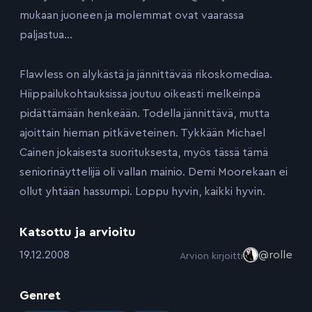
mukaan juoneen ja molemmat ovat vaarassa
paljastua…
Flawless on älykästä ja jännittävää rikoskomediaa.
Hiippailukohtauksissa joutuu oikeasti melkeinpä
pidättämään henkeään. Todella jännittävä, mutta
ajoittain hieman pitkäveteinen. Tykkään Michael
Cainen jokaisesta suorituksesta, myös tässä tämä
seniorinäyttelijä oli vallan mainio. Demi Moorekaan ei
ollut yhtään hassumpi. Loppu hyvin, kaikki hyvin.
Katsottu ja arvioitu
:
19.12.2008
@rolle
Arvion kirjoitti
Genret