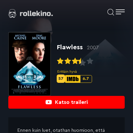
Siirry
Elokuvat ja elokuva-arviot | Rollekino.fi
suoraan
sisältöön
Fiilistelyä
lopputekstien
jälkeen.
Flawless
2007
Erittäin hyvä
57
6.7
Metascore-
IMDb-
pisteet:
pisteet:
Katso traileri
Ennen kuin luet, otathan huomioon, että