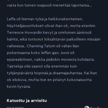
vasta kun toinen osapuoli menettää tajuntansa…
Leffa oli hieman tylsä ja heikkorakenteinen.
Näyttelijäsuoritukset olivat ihan ok, mutta etenkin
Terrence Howardin kevyt ja omituinen äänirooli
häiritsi, eikä tuntunut loksahtavan paikoilleen missään
vaiheessa.. Channing Tatum oli vähän liian
pokerinaama koko leffan ajan. Juoni oli
epärealistinen, vaikka pidinkin monesta kohdasta.
Taisteluja olisi saanut olla enemmän kuin
tyhjänpäiväistä höpinää ja draamajauhantaa. Kai ihan
ok elokuva, mutta itse en pitänyt kokonaisuutta
kovin hyvänä.
Katsottu ja arvioitu