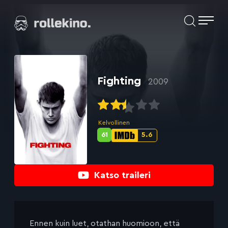
Siirry
Elokuvat ja elokuva-arviot | Rollekino.fi
suoraan
sisältöön
Fiilistelyä
lopputekstien
jälkeen.
Fighting
2009
Kelvollinen
61
5.6
Metascore-
IMDb-
pisteet:
pisteet:
Katso traileri
Ennen kuin luet, otathan huomioon, että