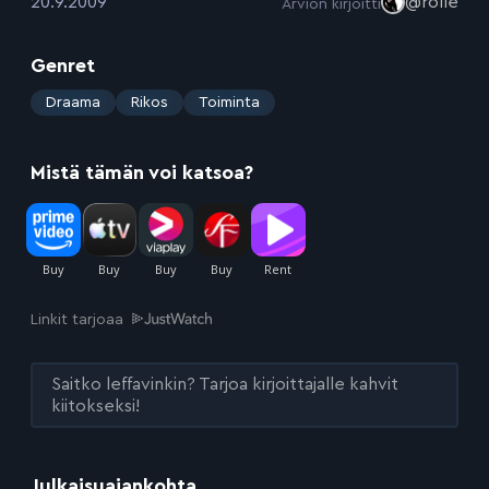
:
20.9.2009
@rolle
Arvion kirjoitti
Genret
:
Draama
Rikos
Toiminta
Mistä tämän voi katsoa?
Linkit tarjoaa
Saitko leffavinkin? Tarjoa kirjoittajalle kahvit
kiitokseksi!
Julkaisuajankohta