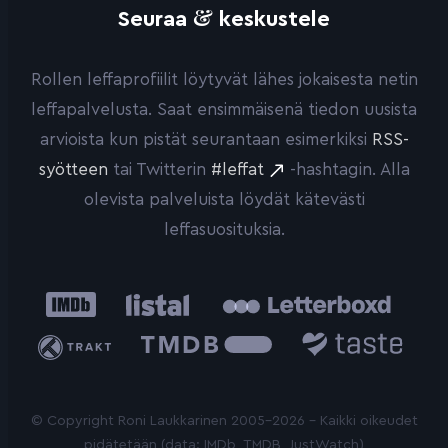
&
Seuraa
keskustele
Rollen leffaprofiilit löytyvät lähes jokaisesta netin
leffapalvelusta. Saat ensimmäisenä tiedon uusista
arvioista kun pistät seurantaan esimerkiksi
RSS-
syötteen
tai Twitterin
#leffat
-hashtagin. Alla
olevista palveluista löydät kätevästi
leffasuosituksia.
IMDb
Listal
Letterboxd
Trakt
The
Taste.io
Movie
Database
© Copyright Roni Laukkarinen 2005-2026 - Kaikki oikeudet
pidätetään (data: IMDb, TMDB, JustWatch)