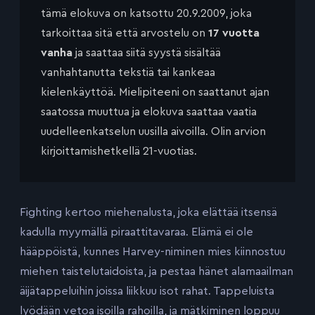
tämä elokuva on katsottu 20.9.2009, joka
tarkoittaa sitä että arvostelu on
17 vuotta
vanha
ja saattaa siitä syystä sisältää
vanhahtanutta tekstiä tai kankeaa
kielenkäyttöä. Mielipiteeni on saattanut ajan
saatossa muuttua ja elokuva saattaa vaatia
uudelleenkatselun uusilla aivoilla. Olin arvion
kirjoittamishetkellä 21-vuotias.
Fighting kertoo miehenalusta, joka elättää itsensä
kadulla myymällä piraattitavaraa. Elämä ei ole
hääppöistä, kunnes Harvey-niminen mies kiinnostuu
miehen taistelutaidoista, ja pestaa hänet alamaailman
äijätappeluihin joissa liikkuu isot rahat. Tappeluista
lyödään vetoa isoilla rahoilla, ja mätkiminen loppuu