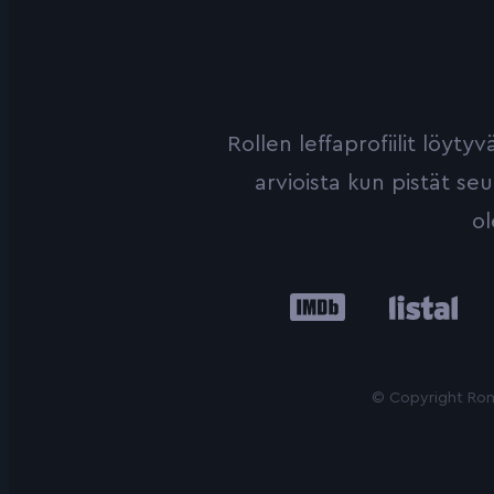
Rollen leffaprofiilit löyt
arvioista kun pistät se
ol
IMDb
Listal
Le
© Copyright Roni