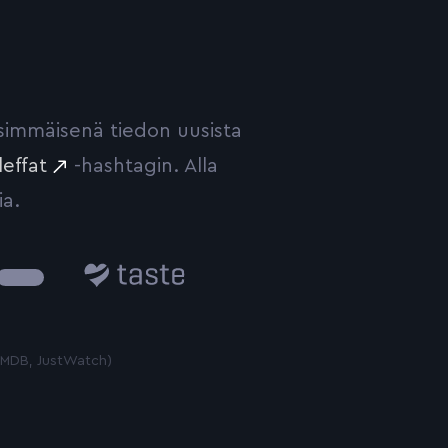
ensimmäisenä tiedon uusista
leffat
-hashtagin. Alla
ia.
Taste.io
 TMDB, JustWatch)