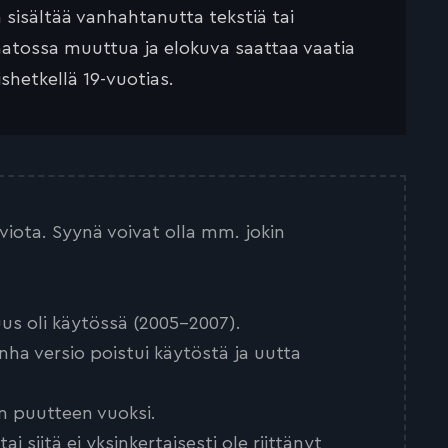
ä sisältää vanhahtanutta tekstiä tai
saatossa muuttua ja elokuva saattaa vaatia
ishetkellä 19-vuotias.
arviota. Syynä voivat olla mm. jokin
us oli käytössä (2005-2007).
nha versio poistui käytöstä ja uutta
n puutteen vuoksi.
 siitä ei yksinkertaisesti ole riittänyt