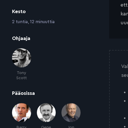
et
Kesto
kan
:
2 tuntia, 12 minuuttia
uud
:
Ohjaaja
Va
Tony
se
Scott
:
Pääosissa
Barry
Gene
Jon