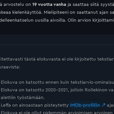
tä arvostelu on
19 vuotta vanha
ja saattaa siitä syyst
keaa kielenkäyttöä. Mielipiteeni on saattanut ajan 
elleenkatselun uusilla aivoilla. Olin arvion kirjoittam
litettavasti tästä elokuvasta ei ole kirjoitettu teksti
uraavista:
Elokuva on katsottu ennen kuin tekstiarvio-ominaisu
Elokuva on katsottu 2020-2021, jolloin Rollekinon va
alettiin työstämään.
Leffa on ainoastaan pisteytetty
IMDb-profiiliin
aja
Elokuva ei ole ollut pidemmän arvioimisen arvoinen tai