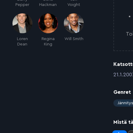
Pepper
Hackman
Voight
To
Loren
Regina
Will Smith
Dean
King
Katsott
:
21.1.200
Genret
:
Jännity
Mistä t