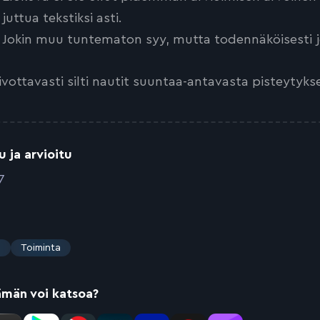
juttua tekstiksi asti.
Jokin muu tuntematon syy, mutta todennäköisesti jo
ivottavasti silti nautit suuntaa-antavasta pisteytyks
u ja arvioitu
7
s
Toiminta
ämän voi katsoa?