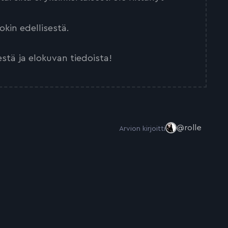
kin edellisestä.
estä ja elokuvan tiedoista!
@rolle
Arvion kirjoitti