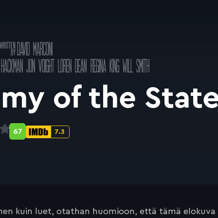
Käsikirjoitus
DAVID MARCONI
a
 HACKMAN
JON VOIGHT
LOREN DEAN
REGINA KING
WILL SMITH
my of the Stat
67
7.3
Metascore-
IMDb-
pisteet:
pisteet:
en kuin luet, otathan huomioon, että tämä elokuva on