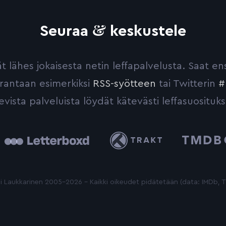
&
Seuraa
keskustele
yvät lähes jokaisesta netin leffapalvelusta. Saat 
urantaan esimerkiksi
RSS-syötteen
tai Twitterin
#
evista palveluista löydät kätevästi leffasuosituks
tterboxd
Trakt
The
Movie
Database
 Laukkarinen 2005-2026 - Kaikki oikeudet pidätetään (data: IMDb,