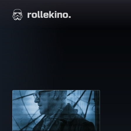
Siirry
suoraan
Elokuvat ja elokuva-arviot | Rollekino.fi
sisältöön
Fiilistelyä
lopputekstien
jälkeen.