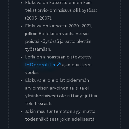
Elokuva on katsottu ennen kuin
tekstiarvio-ominaisuus oli käytössä
(2005-2007).
Elokuva on katsottu 2020-2021,
jolloin Rollekinon vanha versio
poistui käytöstä ja uutta alettiin
työstämään.
Leffa on ainoastaan pisteytetty
IMDb-profiiliin
ajan puutteen
vuoksi.
Elokuva ei ole ollut pidemmän
arvioimisen arvoinen tai siitä ei
yksinkertaisesti ole riittänyt juttua
tekstiksi asti.
Jokin muu tuntematon syy, mutta
todennäköisesti jokin edellisestä.