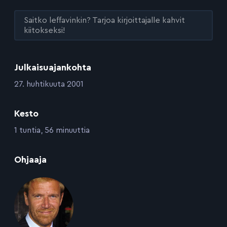
Saitko leffavinkin? Tarjoa kirjoittajalle kahvit
kiitokseksi!
Julkaisuajankohta
:
27. huhtikuuta 2001
Kesto
:
1 tuntia, 56 minuuttia
:
Ohjaaja