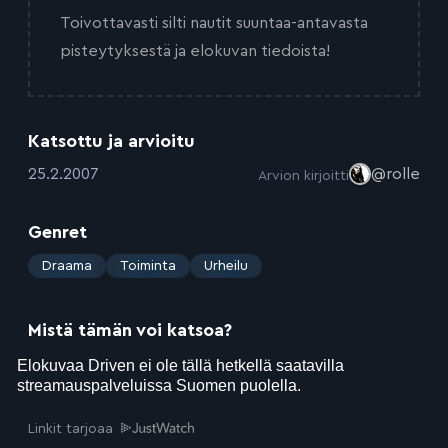
Toivottavasti silti nautit suuntaa-antavasta
pisteytyksestä ja elokuvan tiedoista!
Katsottu ja arvioitu
:
25.2.2007
@rolle
Arvion kirjoitti
Genret
:
Draama
Toiminta
Urheilu
Mistä tämän voi katsoa?
Linkit tarjoaa