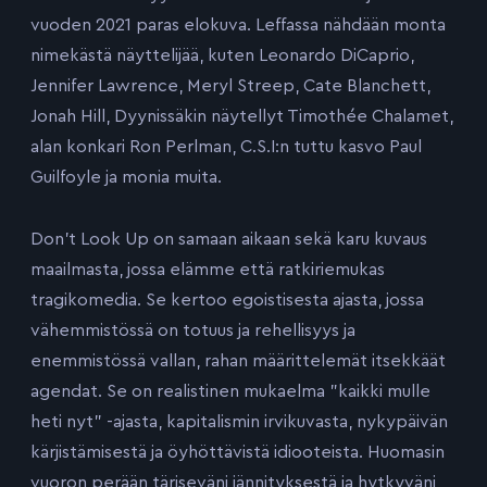
vuoden 2021 paras elokuva. Leffassa nähdään monta
nimekästä näyttelijää, kuten Leonardo DiCaprio,
Jennifer Lawrence, Meryl Streep, Cate Blanchett,
Jonah Hill, Dyynissäkin näytellyt Timothée Chalamet,
alan konkari Ron Perlman, C.S.I:n tuttu kasvo Paul
Guilfoyle ja monia muita.
Don’t Look Up on samaan aikaan sekä karu kuvaus
maailmasta, jossa elämme että ratkiriemukas
tragikomedia. Se kertoo egoistisesta ajasta, jossa
vähemmistössä on totuus ja rehellisyys ja
enemmistössä vallan, rahan määrittelemät itsekkäät
agendat. Se on realistinen mukaelma ”kaikki mulle
heti nyt” -ajasta, kapitalismin irvikuvasta, nykypäivän
kärjistämisestä ja öyhöttävistä idiooteista. Huomasin
vuoron perään täriseväni jännityksestä ja hytkyväni