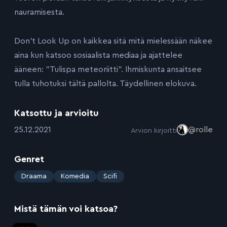
nauramisesta.
Don’t Look Up on kaikkea sitä mitä mielessään näkee
aina kun katsoo sosiaalista mediaa ja ajattelee
ääneen: ”Tulispa meteoriitti”. Ihmiskunta ansaitsee
tulla tuhotuksi tältä pallolta. Täydellinen elokuva.
Katsottu ja arvioitu
:
25.12.2021
@rolle
Arvion kirjoitti
Genret
:
Draama
Komedia
Scifi
Mistä tämän voi katsoa?