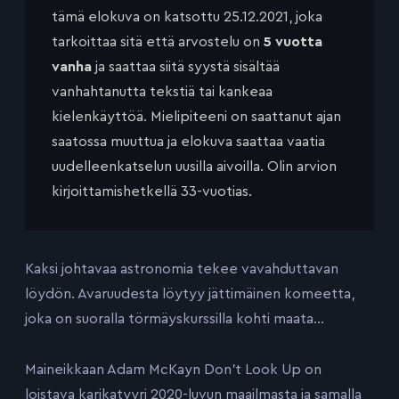
tämä elokuva on katsottu 25.12.2021, joka
tarkoittaa sitä että arvostelu on
5 vuotta
vanha
ja saattaa siitä syystä sisältää
vanhahtanutta tekstiä tai kankeaa
kielenkäyttöä. Mielipiteeni on saattanut ajan
saatossa muuttua ja elokuva saattaa vaatia
uudelleenkatselun uusilla aivoilla. Olin arvion
kirjoittamishetkellä 33-vuotias.
Kaksi johtavaa astronomia tekee vavahduttavan
löydön. Avaruudesta löytyy jättimäinen komeetta,
joka on suoralla törmäyskurssilla kohti maata…
Maineikkaan Adam McKayn Don’t Look Up on
loistava karikatyyri 2020-luvun maailmasta ja samalla