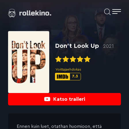
Siirry
Elokuvat ja elokuva-arviot | Rollekino.fi
suoraan
sisältöön
Fiilistelyä
lopputekstien
jälkeen.
Don’t Look Up
2021
Voittajaehdokas
7.3
IMDb-
pisteet:
Katso traileri
Ennen kuin luet, otathan huomioon, että