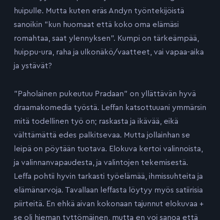
huipulle. Mutta kuten eräs Andyn työntekijöistä
sanoikin ”kun huomaat että koko oma elämäsi
romahtaa, saat ylennyksen”. Kumpi on tärkeämpää,
huippu-ura, raha ja ulkonäkö/vaatteet, vai vapaa-aika
ja ystävät?
”Paholainen pukeutuu Pradaan” on yllättävän hyvä
draamakomedia työstä. Leffan katsottuuani ymmärsin
mitä todellinen työ on; raskasta ja ikävää, eikä
välttämättä edes palkitsevaa. Mutta jollainhan se
leipä on pöytään tuotava. Elokuva kertoi valinnoista,
ja valinnanvapaudesta, ja valintojen tekemisestä.
Leffa pohtii hyvin tarkasti työelämää, ihmissuhteita ja
elämänarvoja. Tavallaan leffasta löytyy myös satiirisia
piirteitä. En ehkä aivan kokonaan tajunnut elokuvaa +
se oli hieman tyttömäinen, mutta en voi sanoa että