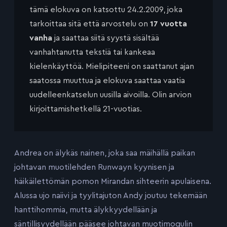
tämä elokuva on katsottu 24.2.2009, joka
tarkoittaa sitä että arvostelu on
17 vuotta
vanha
ja saattaa siitä syystä sisältää
vanhahtanutta tekstiä tai kankeaa
kielenkäyttöä. Mielipiteeni on saattanut ajan
saatossa muuttua ja elokuva saattaa vaatia
uudelleenkatselun uusilla aivoilla. Olin arvion
kirjoittamishetkellä 21-vuotias.
Andrea on älykäs nainen, joka saa mäihällä paikan
johtavan muotilehden Runwayn kyynisen ja
häikäilettömän pomon Mirandan sihteerin apulaisena.
Alussa ujo naiivi ja tyylitajuton Andy joutuu tekemään
hanttihommia, mutta älykkyydellään ja
säntillisyydellään pääsee johtavan muotimogulin