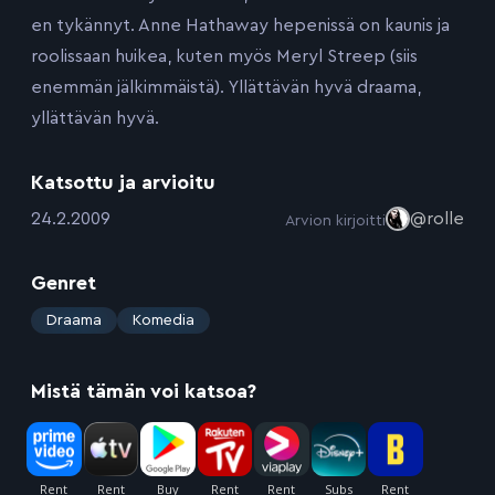
en tykännyt. Anne Hathaway hepenissä on kaunis ja
roolissaan huikea, kuten myös Meryl Streep (siis
enemmän jälkimmäistä). Yllättävän hyvä draama,
yllättävän hyvä.
Katsottu ja arvioitu
:
24.2.2009
@rolle
Arvion kirjoitti
Genret
:
Draama
Komedia
Mistä tämän voi katsoa?