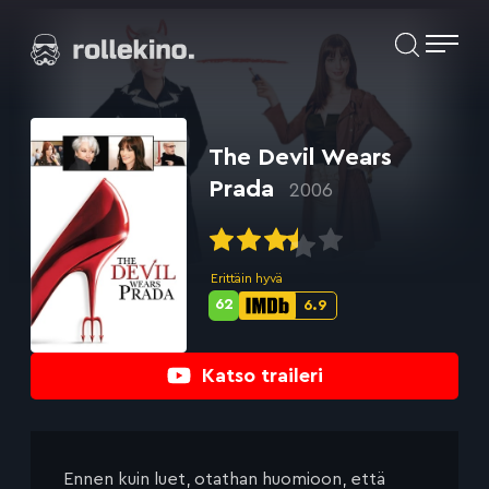
Siirry
Elokuvat ja elokuva-arviot | Rollekino.fi
suoraan
sisältöön
Fiilistelyä
lopputekstien
jälkeen.
The Devil Wears
Prada
2006
Erittäin hyvä
62
6.9
Metascore-
IMDb-
pisteet:
pisteet:
Katso traileri
Ennen kuin luet, otathan huomioon, että