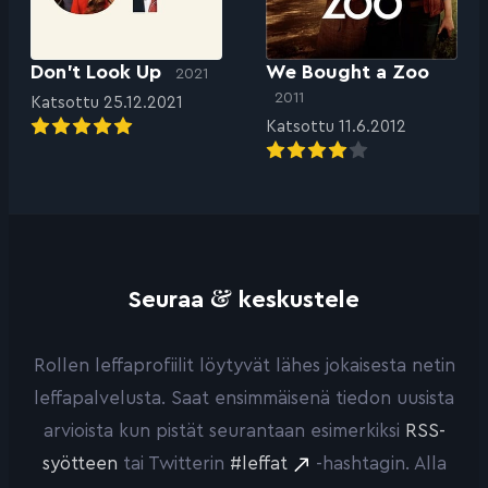
Don’t Look Up
We Bought a Zoo
2021
2011
Katsottu 25.12.2021
Katsottu 11.6.2012
&
Seuraa
keskustele
Rollen leffaprofiilit löytyvät lähes jokaisesta netin
leffapalvelusta. Saat ensimmäisenä tiedon uusista
arvioista kun pistät seurantaan esimerkiksi
RSS-
syötteen
tai Twitterin
#leffat
-hashtagin. Alla