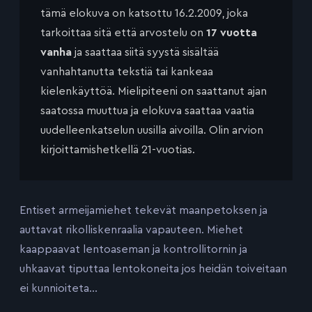
tämä elokuva on katsottu 16.2.2009, joka
tarkoittaa sitä että arvostelu on
17 vuotta
vanha
ja saattaa siitä syystä sisältää
vanhahtanutta tekstiä tai kankeaa
kielenkäyttöä. Mielipiteeni on saattanut ajan
saatossa muuttua ja elokuva saattaa vaatia
uudelleenkatselun uusilla aivoilla. Olin arvion
kirjoittamishetkellä 21-vuotias.
Entiset armeijamiehet tekevät maanpetoksen ja
auttavat rikolliskenraalia vapauteen. Miehet
kaappaavat lentoaseman ja kontrollitornin ja
uhkaavat tiputtaa lentokoneita jos heidän toiveitaan
ei kunnioiteta…