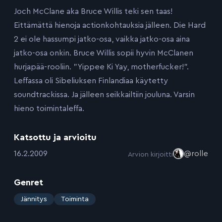
Joch McClane aka Bruce Willis teki sen taas!
Eittämättä hienoja actionkohtauksia jälleen. Die Hard
2 ei ole hassumpi jatko-osa, vaikka jatko-osa aina
jatko-osa onkin. Bruce Willis sopii hyvin McClanen
hurjapää-rooliin. ”Yippee Ki Yay, motherfucker!”.
Leffassa oli Sibeliuksen Finlandiaa käytetty
soundtrackissa. Ja jälleen seikkailtiin jouluna. Varsin
hieno toimintaleffa.
Katsottu ja arvioitu
:
16.2.2009
@rolle
Arvion kirjoitti
Genret
:
Jännitys
Toiminta