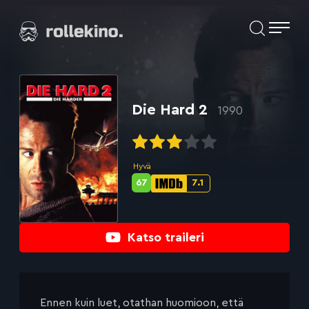
Siirry
Elokuvat ja elokuva-arviot | Rollekino.fi
suoraan
sisältöön
Fiilistelyä
lopputekstien
jälkeen.
Die Hard 2
1990
Hyvä
67
7.1
Metascore-
IMDb-
pisteet:
pisteet:
Katso traileri
Ennen kuin luet, otathan huomioon, että