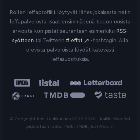
Rollen leffaprofiilit löytyvät lähes jokaisesta netin
leffapalvelusta. Saat ensimmäisenä tiedon uusista
arvioista kun pistät seurantaan esimerkiksi
RSS-
syötteen
tai Twitterin
#leffat
-hashtagin. Alla
olevista palveluista löydät kätevästi
leffasuosituksia.
IMDb
Listal
Letterboxd
Trakt
The
Taste.io
Movie
Database
© Copyright Roni Laukkarinen 2005-2026 - Kaikki oikeudet
pidätetään (data: IMDb, TMDB, JustWatch)