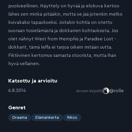
puolueellinen. Näyttely on hyvää ja elokuva kertoo
lähes sen minkä pitääkin, mutta se jää jotenkin melko
kuivakaksi tapaukseksi. Joitakin kohtia on otettu
suoraan tosielämästä ja dokkarien kohtauksista. Jos
olet nähnyt West from Memphis ja Paradise Lost -
dokkarit, tämä leffa ei tarjoa oikein mitään uutta.
Fiktiivinen kertomus samasta stoorista, mutta ihan
hyvä sellainen.
Katsottu ja arvioitu
:
6.8.2014
@rolle
Arvion kirjoitti
Genret
:
Draama
Elämänkerta
Rikos