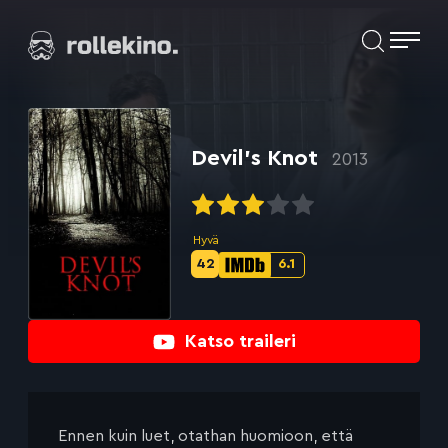
Siirry
Elokuvat ja elokuva-arviot | Rollekino.fi
suoraan
sisältöön
Fiilistelyä
lopputekstien
jälkeen.
Devil’s Knot
2013
Hyvä
42
6.1
Metascore-
IMDb-
pisteet:
pisteet:
Katso traileri
Ennen kuin luet, otathan huomioon, että