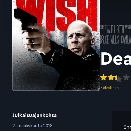
Ohjannut
Käsi
ELI ROTH
k
Pääosissa
BRUCE WILLIS
CAMIL
Dea
Kelvollinen
Julkaisuajankohta
:
2. maaliskuuta 2018
Enn