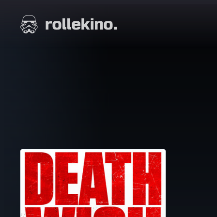
Siirry
suoraan
Elokuvat ja elokuva-arviot | Rollekino.fi
sisältöön
Fiilistelyä
lopputekstien
jälkeen.