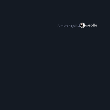
@rolle
Arvion kirjoitti