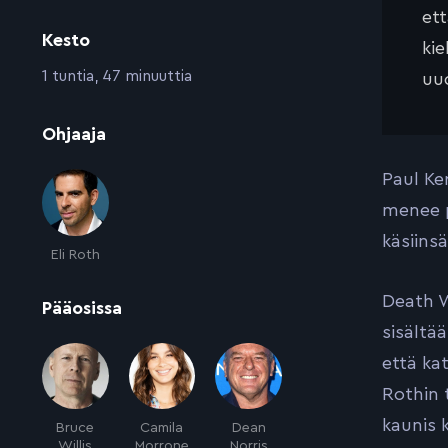
et
Kesto
kie
:
1 tuntia, 47 minuuttia
uud
:
Ohjaaja
Paul Ke
menee p
käsiins
Eli Roth
Death W
:
Pääosissa
sisältä
että ka
Rothin 
kaunis 
Bruce
Camila
Dean
Willis
Morrone
Norris