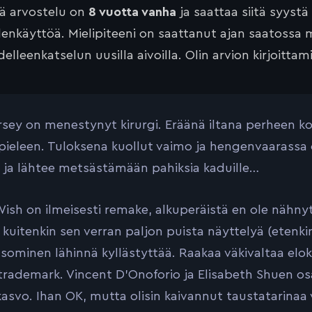
tä arvostelu on
8 vuotta vanha
ja saattaa siitä syystä
lenkäyttöä. Mielipiteeni on saattanut ajan saatossa 
elleenkatselun uusilla aivoilla. Olin arvion kirjoittam
rsey on menestynyt kirurgi. Eräänä iltana perheen ko
ieleen. Tuloksena kuollut vaimo ja hengenvaarassa o
ä ja lähtee metsästämään pahiksia kaduille…
ish on ilmeisesti remake, alkuperäistä en ole näh
ä kuitenkin sen verran paljon puista näyttelyä (etenki
tsominen lähinnä kyllästyttää. Raakaa väkivaltaa eloku
trademark. Vincent D’Onoforio ja Elisabeth Shuen o
kasvo. Ihan OK, mutta olisin kaivannut taustatarina