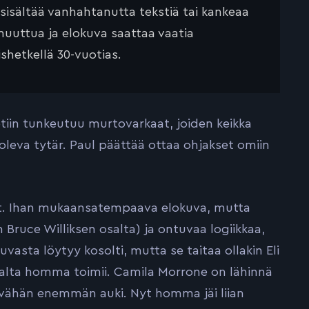
 sisältää vanhahtanutta tekstiä tai kankeaa
muuttua ja elokuva saattaa vaatia
ishetkellä 30-vuotias.
tiin tunkeutuu murtovarkaat, joiden keikka
leva tytär. Paul päättää ottaa ohjakset omiin
nyt. Ihan mukaansatempaava elokuva, mutta
n Bruce Williksen osalta) ja ontuvaa logiikkaa,
vasta löytyy kosolti, mutta se taitaa ollakin Eli
salta homma toimii. Camila Morrone on lähinnä
a vähän enemmän auki. Nyt homma jäi liian