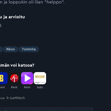
n ja loppukin oli liian ”helppo”.
u ja arvioitu
8
Rikos
Toiminta
ämän voi katsoa?
joaa