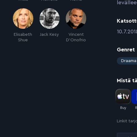
levällee
Katsott
:
10.7.201
Elisabeth
Jack Kesy
Vincent
Shue
D'Onofrio
Genret
:
Draama
Mistä t
Linkit tar