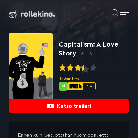
Siirry
Elokuvat ja elokuva-arviot | Rollekino.fi
suoraan
sisältöön
Fiilistelyä
lopputekstien
jälkeen.
Capitalism: A Love
Story
2009
Erittäin hyvä
61
7.4
Metascore-
IMDb-
pisteet:
pisteet:
Katso traileri
Ennen kuin luet, otathan huomioon, että