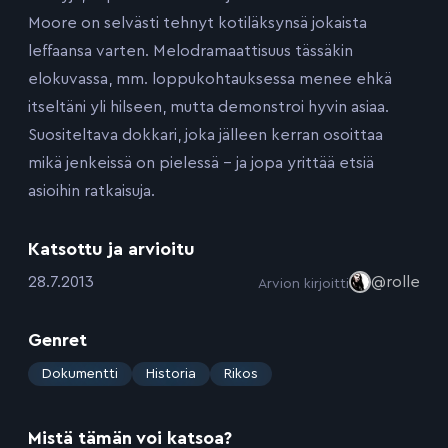
Moore on selvästi tehnyt kotiläksynsä jokaista
leffaansa varten. Melodramaattisuus tässäkin
elokuvassa, mm. loppukohtauksessa menee ehkä
itseltäni yli hilseen, mutta demonstroi hyvin asiaa.
Suositeltava dokkari, joka jälleen kerran osoittaa
mikä jenkeissä on pielessä – ja jopa yrittää etsiä
asioihin ratkaisuja.
Katsottu ja arvioitu
:
28.7.2013
@rolle
Arvion kirjoitti
Genret
:
Dokumentti
Historia
Rikos
Mistä tämän voi katsoa?