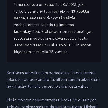
tämä elokuva on katsottu 28.7.2013, joka
tarkoittaa sitä että arvostelu on
13 vuotta
vanha
ja saattaa siitä syystä sisältää
vanhahtanutta tekstiä tai kankeaa
kielenkäyttöä. Mielipiteeni on saattanut ajan
saatossa muuttua ja elokuva saattaa vaatia
uudelleenkatselun uusilla aivoilla. Olin arvion
kirjoittamishetkellä 25-vuotias.
Kertomus Amerikan korporaatioista, kapitalismista,
joka etenee polkemalla tavallisen kansan oikeuksia ja
hyväksikäyttämällä verorahoja ja julkista valtaa…
Pidän Mooren dokumenteista, koska ne ovat hyvin
tehtyjä, sopivan sarkastisia ja informatiivisia. Michael