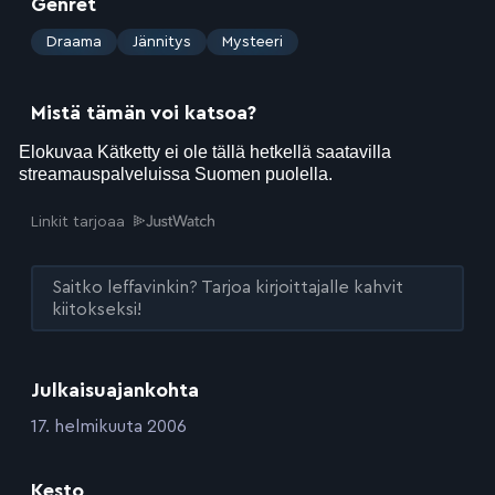
Genret
:
Draama
Jännitys
Mysteeri
Mistä tämän voi katsoa?
Linkit tarjoaa
Saitko leffavinkin? Tarjoa kirjoittajalle kahvit
kiitokseksi!
Julkaisuajankohta
:
17. helmikuuta 2006
Kesto