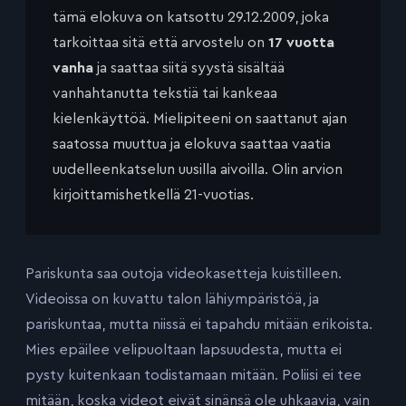
tämä elokuva on katsottu 29.12.2009, joka
tarkoittaa sitä että arvostelu on
17 vuotta
vanha
ja saattaa siitä syystä sisältää
vanhahtanutta tekstiä tai kankeaa
kielenkäyttöä. Mielipiteeni on saattanut ajan
saatossa muuttua ja elokuva saattaa vaatia
uudelleenkatselun uusilla aivoilla. Olin arvion
kirjoittamishetkellä 21-vuotias.
Pariskunta saa outoja videokasetteja kuistilleen.
Videoissa on kuvattu talon lähiympäristöä, ja
pariskuntaa, mutta niissä ei tapahdu mitään erikoista.
Mies epäilee velipuoltaan lapsuudesta, mutta ei
pysty kuitenkaan todistamaan mitään. Poliisi ei tee
mitään, koska videot eivät sinänsä ole uhkaavia, vain