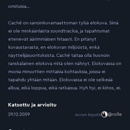
omituisia…
Caché on sanoinkuvamaattoman tylsä elokuva. Siinä
ei ole minkäänlaista soundtrackia, ja tapahtumat
etenevät äärimmäisen hitaasti. En pitänyt
kuvaustavasta, en elokuvan miljööstä, enkä
näyttelijäsuorituksista. Caché taitaa olla huonoin
ranskalainen elokuva mitä olen nähnyt. Elokuvassa on
monia minuuttien mittaisia kohtauksia, joissa ei
tapahdu yhtään mitään. Elokuvassa ei ole selkeää
alkua, eikä loppua, eikä ratkaisua. Hyh hyi, ei kiitos, ei.
Katsottu ja arvioitu
:
29.12.2009
@rolle
Arvion kirjoitti