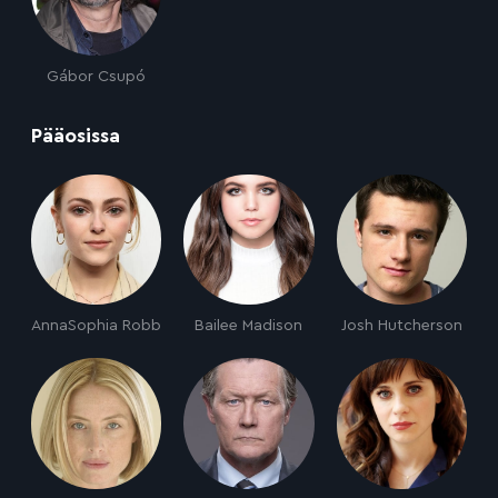
Gábor Csupó
:
Pääosissa
AnnaSophia Robb
Bailee Madison
Josh Hutcherson