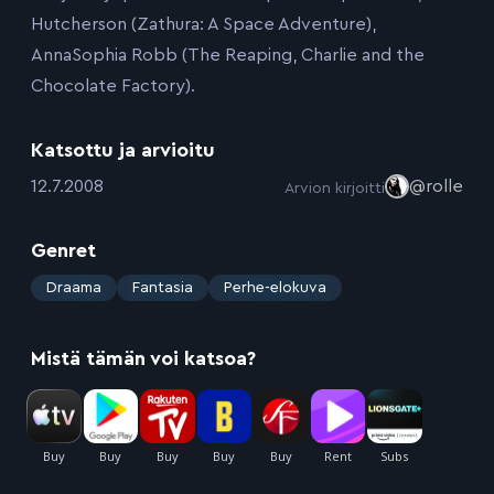
Hutcherson (Zathura: A Space Adventure),
AnnaSophia Robb (The Reaping, Charlie and the
Chocolate Factory).
Katsottu ja arvioitu
:
12.7.2008
@rolle
Arvion kirjoitti
Genret
:
Draama
Fantasia
Perhe-elokuva
Mistä tämän voi katsoa?