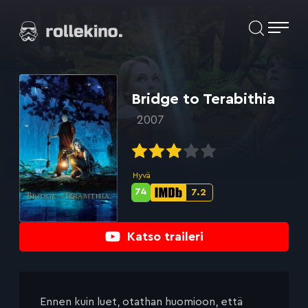
Siirry
Elokuvat ja elokuva-arviot | Rollekino.fi
suoraan
sisältöön
Fiilistelyä
lopputekstien
jälkeen.
Bridge to Terabithia
2007
Hyvä
74
7.2
Metascore-
IMDb-
pisteet:
pisteet:
Katso traileri
Ennen kuin luet, otathan huomioon, että