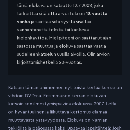
tämä elokuva on katsottu 12.7.2008, joka
tarkoittaa sitä että arvostelu on
18 vuotta
vanha
ja saattaa siitä syystä sisältää
vanhahtanutta tekstiä tai kankeaa
kielenkäyttöä. Mielipiteeni on saattanut ajan
saatossa muuttua ja elokuva saattaa vaatia
uudelleenkatselun uusilla aivoilla. Olin arvion
kirjoittamishetkellä 20-vuotias.
Katsoin tämän ohimennen nyt toista kertaa kun se on
vihdoin DVD:nä. Ensimmäisen kerran elokuvan
katsoin sen ilmestymispäivinä elokuussa 2007. Leffa
on hyväntuulinen ja liikuttava kertomus elämää
muuttavasta ystävyydestä. Elokuva on Narnian
tekijöiltä ja pääosassa kaksi lupaavaa lapsitähteä; Josh