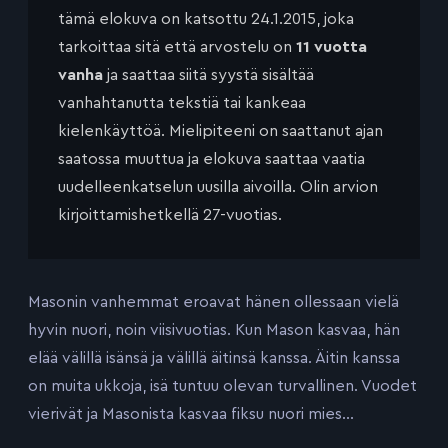
tämä elokuva on katsottu 24.1.2015, joka
tarkoittaa sitä että arvostelu on
11 vuotta
vanha
ja saattaa siitä syystä sisältää
vanhahtanutta tekstiä tai kankeaa
kielenkäyttöä. Mielipiteeni on saattanut ajan
saatossa muuttua ja elokuva saattaa vaatia
uudelleenkatselun uusilla aivoilla. Olin arvion
kirjoittamishetkellä 27-vuotias.
Masonin vanhemmat eroavat hänen ollessaan vielä
hyvin nuori, noin viisivuotias. Kun Mason kasvaa, hän
elää välillä isänsä ja välillä äitinsä kanssa. Äitin kanssa
on muita ukkoja, isä tuntuu olevan turvallinen. Vuodet
vierivät ja Masonista kasvaa fiksu nuori mies…