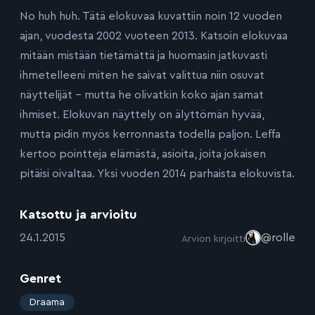
No huh huh. Tätä elokuvaa kuvattiin noin 12 vuoden
ajan, vuodesta 2002 vuoteen 2013. Katsoin elokuvaa
mitään mistään tietämättä ja huomasin jatkuvasti
ihmetelleeni miten he saivat valittua niin osuvat
näyttelijät – mutta he olivatkin koko ajan samat
ihmiset. Elokuvan näyttely on älyttömän hyvää,
mutta pidin myös kerronnasta todella paljon. Leffa
kertoo pointteja elämästä, asioita, joita jokaisen
pitäisi oivaltaa. Yksi vuoden 2014 parhaista elokuvista.
Katsottu ja arvioitu
:
24.1.2015
@rolle
Arvion kirjoitti
Genret
:
Draama