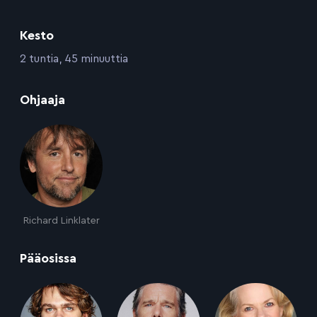
Kesto
:
2 tuntia, 45 minuuttia
:
Ohjaaja
Richard Linklater
:
Pääosissa