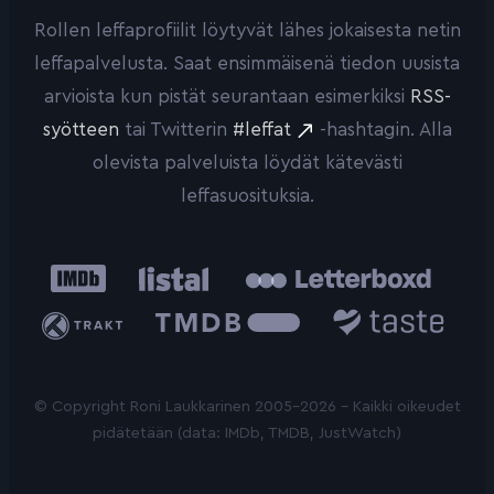
Rollen leffaprofiilit löytyvät lähes jokaisesta netin
leffapalvelusta. Saat ensimmäisenä tiedon uusista
arvioista kun pistät seurantaan esimerkiksi
RSS-
syötteen
tai Twitterin
#leffat
-hashtagin. Alla
olevista palveluista löydät kätevästi
leffasuosituksia.
IMDb
Listal
Letterboxd
Trakt
The
Taste.io
Movie
Database
© Copyright Roni Laukkarinen 2005-2026 - Kaikki oikeudet
pidätetään (data: IMDb, TMDB, JustWatch)