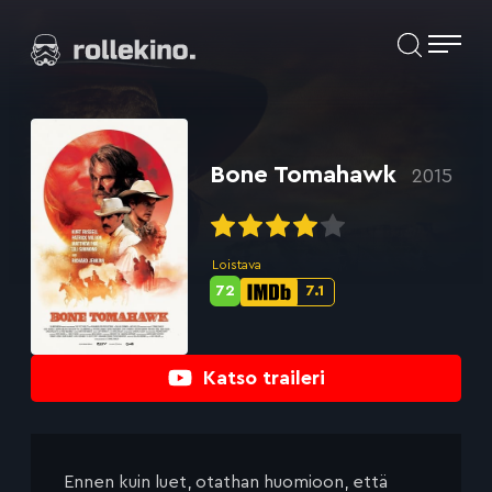
Siirry
Elokuvat ja elokuva-arviot | Rollekino.fi
suoraan
sisältöön
Fiilistelyä
lopputekstien
jälkeen.
Bone Tomahawk
2015
Loistava
72
7.1
Metascore-
IMDb-
pisteet:
pisteet:
Katso traileri
Ennen kuin luet, otathan huomioon, että