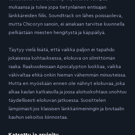
mukaansa ja tulee jopa tietynlainen entisajan
länkkäreiden fiilis. Soundtrack on lähes poissaoleva,
mutta Chicoryn sanoin, ei ainakaan tarvitse kuunnella
pelkästään miesten hengitystä ja käppäilyä.
Täytyy vielä lisätä, että vaikka paljon ei tapahdu
jokaisessa kohtauksessa, elokuva on silmittömän
raaka. Raakuudessaan Apocalypton luokkaa, vaikka
väkivaltaa ehkä onkin hieman vähemmän minuuteissa.
Mutta en myöskään ennen ole nähnyt elokuvaa, joka
alkaa kaulan katkaisulla ja jossa aloituskohtaus unohtuu
täydellisesti elokuvan jatkuessa. Suosittelen
lämpimästi jos klassisen länkkärimeiningin ja brutaalin
kauhun sekoitus kiinnostaa.
Katsottu ja arvioitu