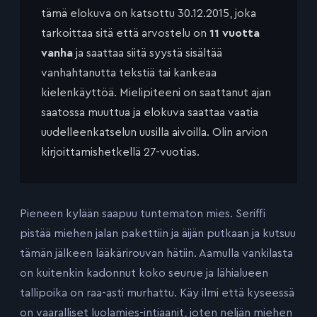
tämä elokuva on katsottu 30.12.2015, joka
tarkoittaa sitä että arvostelu on
11 vuotta
vanha
ja saattaa siitä syystä sisältää
vanhahtanutta tekstiä tai kankeaa
kielenkäyttöä. Mielipiteeni on saattanut ajan
saatossa muuttua ja elokuva saattaa vaatia
uudelleenkatselun uusilla aivoilla. Olin arvion
kirjoittamishetkellä 27-vuotias.
Pieneen kylään saapuu tuntematon mies. Seriffi
pistää miehen jalan pakettiin ja äijän putkaan ja kutsuu
tämän jälkeen lääkärirouvan hätiin. Aamulla vankilasta
on kuitenkin kadonnut koko seurue ja lähialueen
tallipoika on raa-asti murhattu. Käy ilmi että kyseessä
on vaaralliset luolamies-intiaanit, joten neljän miehen