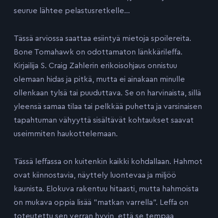
seurue lähtee pelastusretkelle…
Tässä arviossa saattaa esiintyä mietoja spoilereita.
Bone Tomahawk on odottamaton länkkärileffa.
Kirjailija S. Craig Zahlerin erikoisohjaus onnistuu
olemaan hidas ja pitkä, mutta ei ainakaan minulle
ollenkaan tylsä tai puuduttava. Se on harvinaista, sillä
yleensä samaa tilaa tai pelkkää puhetta ja varsinaisen
tapahtuman vähyyttä sisältävät kohtaukset saavat
useimmiten haukottelemaan.
Tässä leffassa on kuitenkin kaikki kohdallaan. Hahmot
ovat kiinnostavia, näyttely luontevaa ja miljöö
kaunista. Elokuva rakentuu hitaasti, mutta hahmoista
on mukava oppia lisää ”matkan varrella”. Leffa on
toteutettu sen verran hyvin, että se tempaa