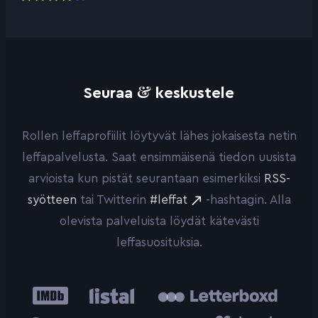
&
Seuraa
keskustele
Rollen leffaprofiilit löytyvät lähes jokaisesta netin
leffapalvelusta. Saat ensimmäisenä tiedon uusista
arvioista kun pistät seurantaan esimerkiksi
RSS-
syötteen
tai Twitterin
#leffat
-hashtagin. Alla
olevista palveluista löydät kätevästi
leffasuosituksia.
IMDb
Listal
Letterboxd