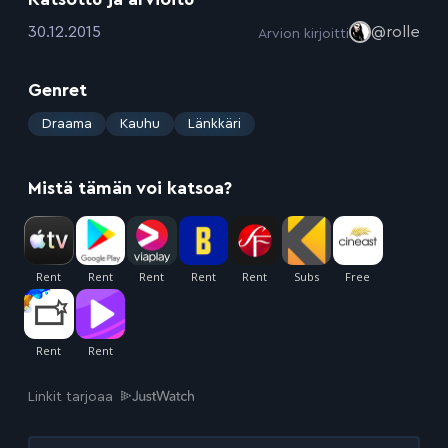
:
30.12.2015
@rolle
Arvion kirjoitti
Genret
:
Draama
Kauhu
Länkkäri
Mistä tämän voi katsoa?
Linkit tarjoaa