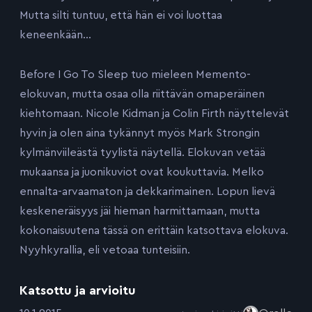
Mutta silti tuntuu, että hän ei voi luottaa
keneenkään…
Before I Go To Sleep tuo mieleen Memento-
elokuvan, mutta osaa olla riittävän omaperäinen
kiehtomaan. Nicole Kidman ja Colin Firth näyttelevät
hyvin ja olen aina tykännyt myös Mark Strongin
kylmänviileästä tyylistä näytellä. Elokuvan vetää
mukaansa ja juonikuviot ovat koukuttavia. Melko
ennalta-arvaamaton ja dekkarimainen. Lopun lievä
keskeneräisyys jäi hieman harmittamaan, mutta
kokonaisuutena tässä on erittäin katsottava elokuva.
Nyyhkyrallia, eli vetoaa tunteisiin.
Katsottu ja arvioitu