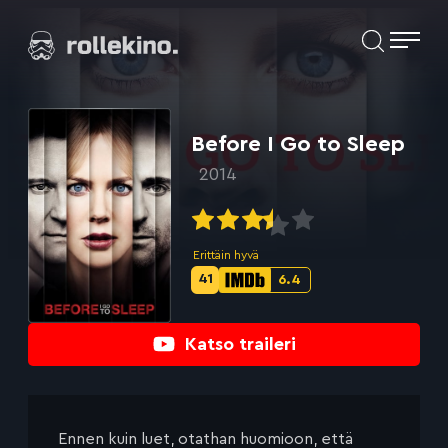
Siirry
Elokuvat ja elokuva-arviot | Rollekino.fi
suoraan
sisältöön
Fiilistelyä
lopputekstien
jälkeen.
Before I Go to Sleep
2014
Erittäin hyvä
41
6.4
Metascore-
IMDb-
pisteet:
pisteet:
Katso traileri
Ennen kuin luet, otathan huomioon, että