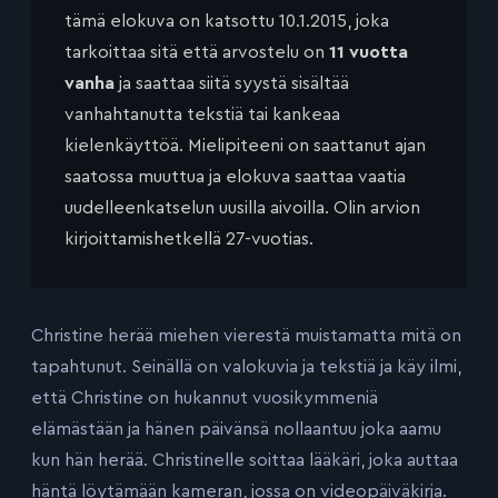
tämä elokuva on katsottu 10.1.2015, joka
tarkoittaa sitä että arvostelu on
11 vuotta
vanha
ja saattaa siitä syystä sisältää
vanhahtanutta tekstiä tai kankeaa
kielenkäyttöä. Mielipiteeni on saattanut ajan
saatossa muuttua ja elokuva saattaa vaatia
uudelleenkatselun uusilla aivoilla. Olin arvion
kirjoittamishetkellä 27-vuotias.
Christine herää miehen vierestä muistamatta mitä on
tapahtunut. Seinällä on valokuvia ja tekstiä ja käy ilmi,
että Christine on hukannut vuosikymmeniä
elämästään ja hänen päivänsä nollaantuu joka aamu
kun hän herää. Christinelle soittaa lääkäri, joka auttaa
häntä löytämään kameran, jossa on videopäiväkirja.