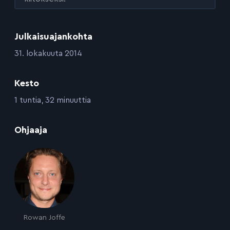
Julkaisuajankohta
:
31. lokakuuta 2014
Kesto
:
1 tuntia, 32 minuuttia
:
Ohjaaja
Rowan Joffe