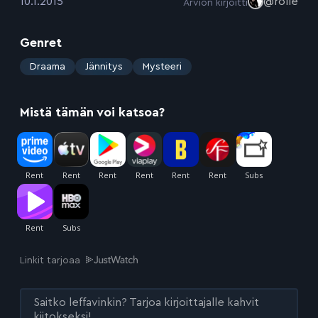
:
10.1.2015
@rolle
Arvion kirjoitti
Genret
:
Draama
Jännitys
Mysteeri
Mistä tämän voi katsoa?
Linkit tarjoaa
Saitko leffavinkin? Tarjoa kirjoittajalle kahvit
kiitokseksi!