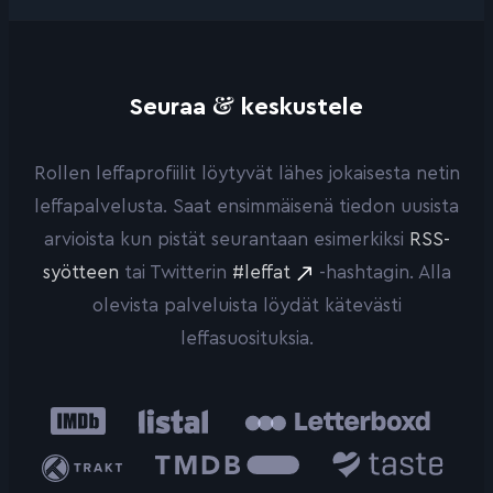
&
Seuraa
keskustele
Rollen leffaprofiilit löytyvät lähes jokaisesta netin
leffapalvelusta. Saat ensimmäisenä tiedon uusista
arvioista kun pistät seurantaan esimerkiksi
RSS-
syötteen
tai Twitterin
#leffat
-hashtagin. Alla
olevista palveluista löydät kätevästi
leffasuosituksia.
IMDb
Listal
Letterboxd
Trakt
The
Taste.io