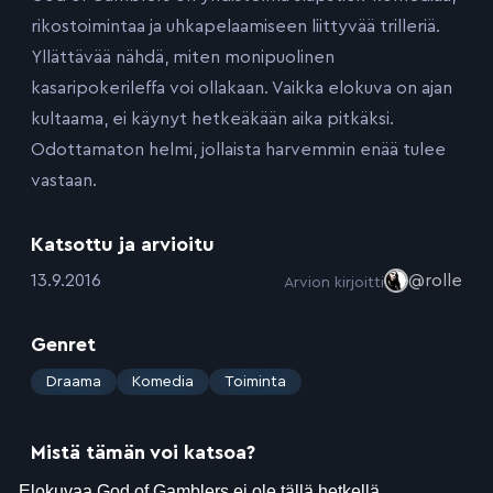
rikostoimintaa ja uhkapelaamiseen liittyvää trilleriä.
Yllättävää nähdä, miten monipuolinen
kasaripokerileffa voi ollakaan. Vaikka elokuva on ajan
kultaama, ei käynyt hetkeäkään aika pitkäksi.
Odottamaton helmi, jollaista harvemmin enää tulee
vastaan.
Katsottu ja arvioitu
:
13.9.2016
@rolle
Arvion kirjoitti
Genret
:
Draama
Komedia
Toiminta
Mistä tämän voi katsoa?