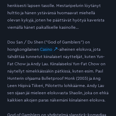
henkisesti lapsen tasolle. Mestaripelurin löytänyt
hulttio ja hänen ystävänsä huomaavat miehellä
olevan kykyjä, joten he päättävät hyötyä kaverista
viemällä hänet paikalliselle kasinolle…
Dou San / Du Shen (”God of Gamblers”) on
hongkongilainen
Casino
-aiheinen elokuva, jota
tähdittää tunnetut kiinalaiset näyttelijät, kuten Yun-
Fat Chow ja Andy Lau. Kiinalaiseksi Yun-Fat Chow on
näytellyt nimekkäissäkin pätkissä, kuten esim. Paul
Hunterin ohjaama Bulletproof Monk (2003) ja Ang
Leen Hiipivä Tiikeri, Piilotettu lohikäärme. Andy Lau
sen sijaan jäi mieleen elokuvasta Shaolin, joka on ehkä
kaikkien aikojen paras näkemäni kiinalainen elokuva.
God of Gamblers on yhdistelmä slapstick-komediaa,