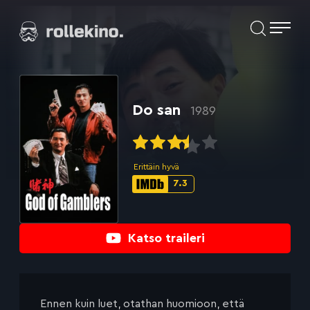
Siirry
Elokuvat ja elokuva-arviot | Rollekino.fi
suoraan
sisältöön
Fiilistelyä
lopputekstien
jälkeen.
Do san
1989
Erittäin hyvä
7.3
IMDb-
pisteet:
Katso traileri
Ennen kuin luet, otathan huomioon, että