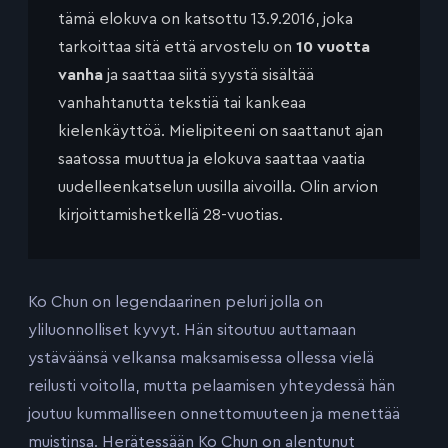
tämä elokuva on katsottu 13.9.2016, joka
tarkoittaa sitä että arvostelu on
10 vuotta
vanha
ja saattaa siitä syystä sisältää
vanhahtanutta tekstiä tai kankeaa
kielenkäyttöä. Mielipiteeni on saattanut ajan
saatossa muuttua ja elokuva saattaa vaatia
uudelleenkatselun uusilla aivoilla. Olin arvion
kirjoittamishetkellä 28-vuotias.
Ko Chun on legendaarinen peluri jolla on
yliluonnolliset kyvyt. Hän sitoutuu auttamaan
ystäväänsä velkansa maksamisessa ollessa vielä
reilusti voitolla, mutta pelaamisen yhteydessä hän
joutuu kummalliseen onnettomuuteen ja menettää
muistinsa. Herätessään Ko Chun on alentunut