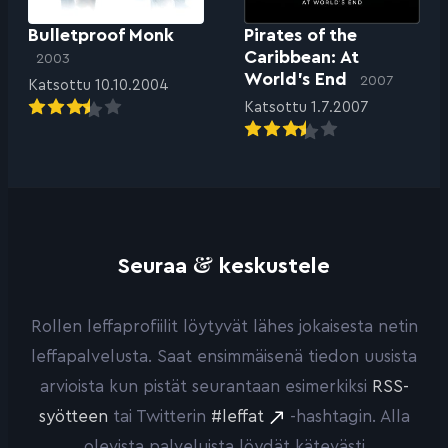
Bulletproof Monk
Pirates of the
Caribbean: At
2003
World’s End
2007
Katsottu 10.10.2004
Katsottu 1.7.2007
&
Seuraa
keskustele
Rollen leffaprofiilit löytyvät lähes jokaisesta netin
leffapalvelusta. Saat ensimmäisenä tiedon uusista
arvioista kun pistät seurantaan esimerkiksi
RSS-
syötteen
tai Twitterin
#leffat
-hashtagin. Alla
olevista palveluista löydät kätevästi