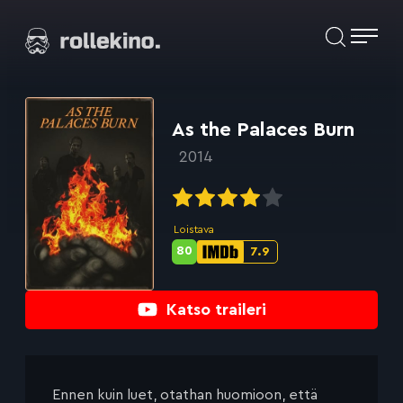
Siirry
Elokuvat ja elokuva-arviot | Rollekino.fi
suoraan
sisältöön
Fiilistelyä
lopputekstien
jälkeen.
As the Palaces Burn
2014
Loistava
80
7.9
Metascore-
IMDb-
pisteet:
pisteet:
Katso traileri
Ennen kuin luet, otathan huomioon, että