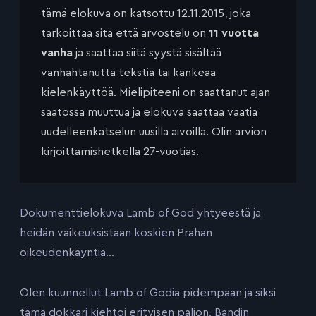
tämä elokuva on katsottu 12.11.2015, joka
tarkoittaa sitä että arvostelu on
11 vuotta
vanha
ja saattaa siitä syystä sisältää
vanhahtanutta tekstiä tai kankeaa
kielenkäyttöä. Mielipiteeni on saattanut ajan
saatossa muuttua ja elokuva saattaa vaatia
uudelleenkatselun uusilla aivoilla. Olin arvion
kirjoittamishetkellä 27-vuotias.
Dokumenttielokuva Lamb of God yhtyeestä ja
heidän vaikeuksistaan koskien Prahan
oikeudenkäyntiä…
Olen kuunnellut Lamb of Godia pidempään ja siksi
tämä dokkari kiehtoi erityisen paljon. Bändin