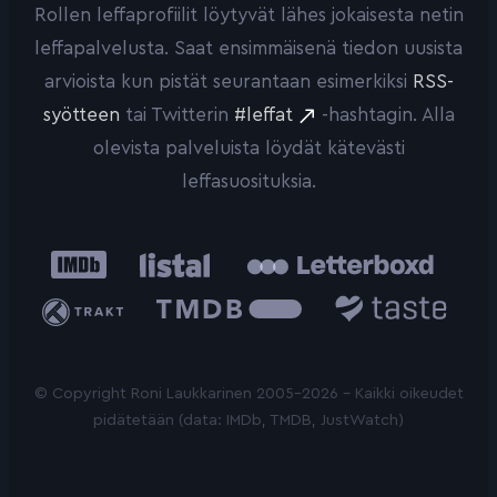
Rollen leffaprofiilit löytyvät lähes jokaisesta netin
leffapalvelusta. Saat ensimmäisenä tiedon uusista
arvioista kun pistät seurantaan esimerkiksi
RSS-
syötteen
tai Twitterin
#leffat
-hashtagin. Alla
olevista palveluista löydät kätevästi
leffasuosituksia.
IMDb
Listal
Letterboxd
Trakt
The
Taste.io
Movie
Database
© Copyright Roni Laukkarinen 2005-2026 - Kaikki oikeudet
pidätetään (data: IMDb, TMDB, JustWatch)