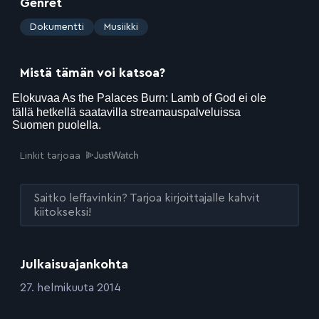
Genret
:
Dokumentti
Musiikki
Mistä tämän voi katsoa?
Linkit tarjoaa
Saitko leffavinkin? Tarjoa kirjoittajalle kahvit
kiitokseksi!
Julkaisuajankohta
:
27. helmikuuta 2014