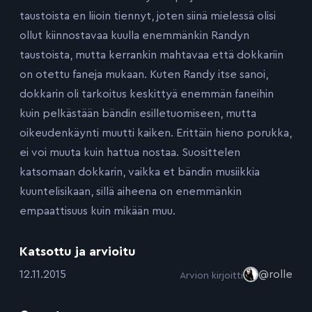
taustoista en liioin tiennyt, joten siinä mielessä olisi
ollut kiinnostavaa kuulla enemmänkin Randyn
taustoista, mutta kerrankin mahtavaa että dokkariin
on otettu faneja mukaan. Kuten Randy itse sanoi,
dokkarin oli tarkoitus keskittyä enemmän faneihin
kuin pelkästään bändin esilletuomiseen, mutta
oikeudenkäynti muutti kaiken. Erittäin hieno porukka,
ei voi muuta kuin hattua nostaa. Suosittelen
katsomaan dokkarin, vaikka et bändin musiikkia
kuuntelisikaan, sillä aiheena on enemmänkin
empaattisuus kuin mikään muu.
Katsottu ja arvioitu
:
12.11.2015
@rolle
Arvion kirjoitti