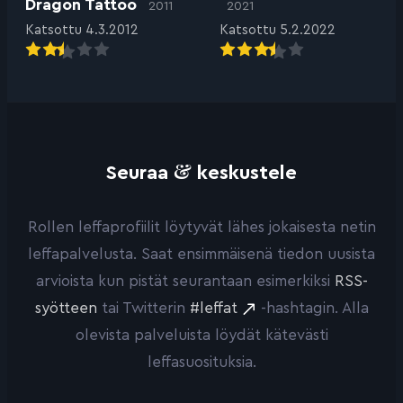
Dragon Tattoo
2011
2021
Katsottu 4.3.2012
Katsottu 5.2.2022
&
Seuraa
keskustele
Rollen leffaprofiilit löytyvät lähes jokaisesta netin
leffapalvelusta. Saat ensimmäisenä tiedon uusista
arvioista kun pistät seurantaan esimerkiksi
RSS-
syötteen
tai Twitterin
#leffat
-hashtagin. Alla
olevista palveluista löydät kätevästi
leffasuosituksia.