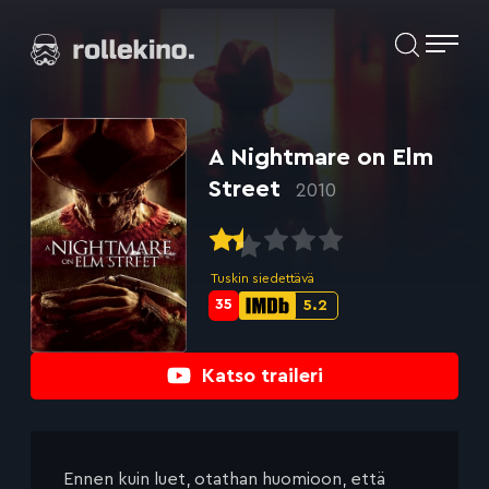
Siirry
Elokuvat ja elokuva-arviot | Rollekino.fi
suoraan
sisältöön
Fiilistelyä
lopputekstien
jälkeen.
A Nightmare on Elm
Street
2010
Tuskin siedettävä
35
5.2
Metascore-
IMDb-
pisteet:
pisteet:
Katso traileri
Ennen kuin luet, otathan huomioon, että