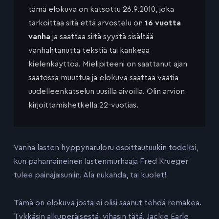
tämä elokuva on katsottu 26.9.2010, joka
tarkoittaa sitä että arvostelu on
16 vuotta
vanha
ja saattaa siitä syystä sisältää
vanhahtanutta tekstiä tai kankeaa
kielenkäyttöä. Mielipiteeni on saattanut ajan
saatossa muuttua ja elokuva saattaa vaatia
uudelleenkatselun uusilla aivoilla. Olin arvion
kirjoittamishetkellä 22-vuotias.
Vanha lasten hyppynaruloru osoittautuukin todeksi,
kun pahamaineinen lastenmurhaaja Fred Krueger
tulee painajaisuniin. Älä nukahda, tai kuolet!
Tämä on elokuva josta ei olisi saanut tehdä remakea.
Tykkäsin alkuperäisestä, vihasin tätä. Jackie Earle