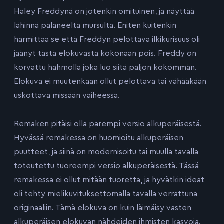
Haley Freddynä on jotenkin omituinen, ja näyttää
lähinnä palaneelta mursulta. Eniten kuitenkin
harmittaa se että Freddyn pelottava ilkikurisuus oli
jäänyt tästä elokuvasta kokonaan pois. Freddy on
korvattu hahmolla joka luo siitä paljon kökömmän.
Elokuva ei muutenkaan ollut pelottava tai vähääkään
uskottava missään vaiheessa.
Remaken pitäisi olla parempi versio alkuperäisestä.
Hyvässä remakessa on huomioitu alkuperäisen
puutteet, ja siinä on modernisoitu tai muulla tavalla
toteutettu tuoreempi versio alkuperäisestä. Tässä
remakessa ei ollut mitään tuoretta, ja hyvätkin ideat
oli tehty mielikuvituksettomalla tavalla verrattuna
originaaliin. Tämä elokuva on kuin läimäisy vasten
alkuperäisen elokuvan nähdeiden ihmisten kasvoja.