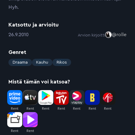
Hyh.
Katsottu ja arvioitu
:
26.9.2010
@rolle
Arvion kirjoitti
Genret
:
Draama
Kauhu
Rikos
Mistä tämän voi katsoa?