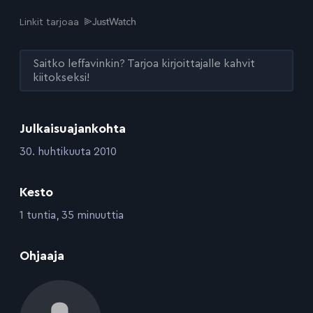
Linkit tarjoaa
Saitko leffavinkin? Tarjoa kirjoittajalle kahvit
kiitokseksi!
Julkaisuajankohta
:
30. huhtikuuta 2010
Kesto
:
1 tuntia, 35 minuuttia
:
Ohjaaja