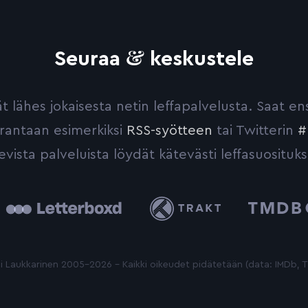
&
Seuraa
keskustele
yvät lähes jokaisesta netin leffapalvelusta. Saat 
urantaan esimerkiksi
RSS-syötteen
tai Twitterin
#
evista palveluista löydät kätevästi leffasuosituks
tterboxd
Trakt
The
Movie
Database
 Laukkarinen 2005-2026 - Kaikki oikeudet pidätetään (data: IMDb,