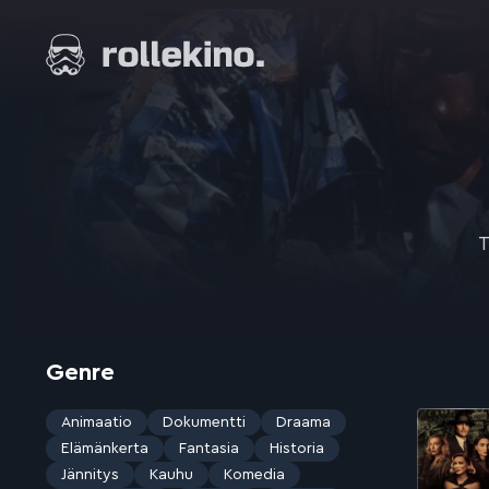
Siirry
suoraan
Elokuvat ja elokuva-arviot | Rollekino.fi
sisältöön
Fiilistelyä
lopputekstien
jälkeen.
T
Genre
Animaatio
Dokumentti
Draama
Elämänkerta
Fantasia
Historia
Jännitys
Kauhu
Komedia