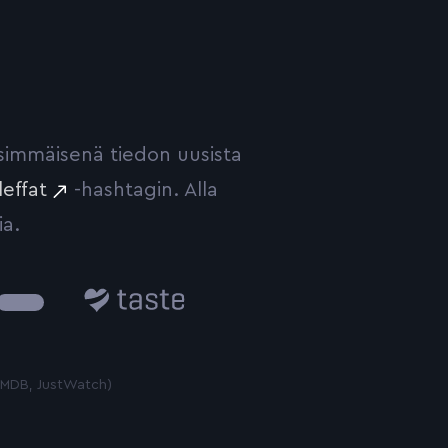
ensimmäisenä tiedon uusista
leffat
-hashtagin. Alla
ia.
Taste.io
 TMDB, JustWatch)