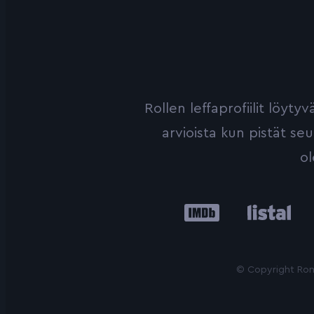
Rollen leffaprofiilit löyt
arvioista kun pistät se
ol
IMDb
Listal
Le
© Copyright Roni