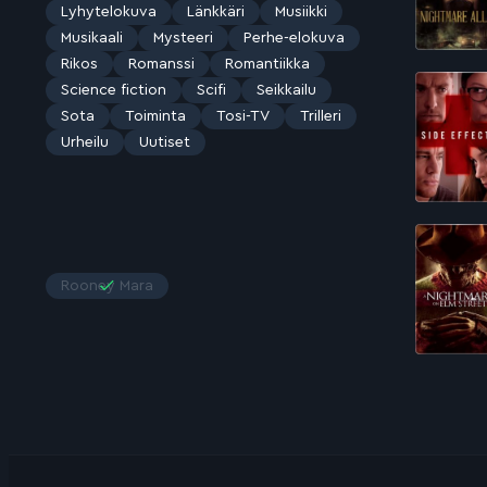
Lyhytelokuva
Länkkäri
Musiikki
Musikaali
Mysteeri
Perhe-elokuva
Rikos
Romanssi
Romantiikka
Science fiction
Scifi
Seikkailu
Sota
Toiminta
Tosi-TV
Trilleri
Urheilu
Uutiset
Rooney Mara