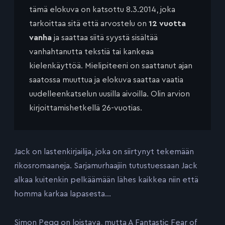
tämä elokuva on katsottu 8.3.2014, joka
tarkoittaa sitä että arvostelu on
12 vuotta
vanha
ja saattaa siitä syystä sisältää
vanhahtanutta tekstiä tai kankeaa
kielenkäyttöä. Mielipiteeni on saattanut ajan
saatossa muuttua ja elokuva saattaa vaatia
uudelleenkatselun uusilla aivoilla. Olin arvion
kirjoittamishetkellä 26-vuotias.
Jack on lastenkirjailija, joka on siirtynyt tekemään
rikosromaaneja. Sarjamurhaajiin tutustuessaan Jack
alkaa kuitenkin pelkäämään lähes kaikkea niin että
homma karkaa lapasesta…
Simon Pegg on loistava, mutta A Fantastic Fear of