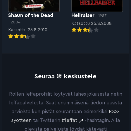
Shaun of the Dead
Hellraiser
1987
2004
Katsottu 25.8.2008
Katsottu 23.8.2010
&
Seuraa
keskustele
Rollen leffaprofiilit löytyvät lähes jokaisesta netin
leffapalvelusta. Saat ensimmäisenä tiedon uusista
arvioista kun pistät seurantaan esimerkiksi
RSS-
syötteen
tai Twitterin
#leffat
-hashtagin. Alla
olevista palveluista löydät kätevästi