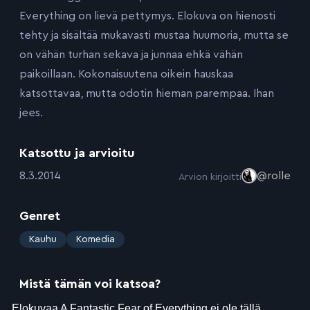
Everything on lievä pettymys. Elokuva on hienosti
tehty ja sisältää mukavasti mustaa huumoria, mutta se
on vähän turhan sekava ja junnaa ehkä vähän
paikoillaan. Kokonaisuutena oikein hauskaa
katsottavaa, mutta odotin hieman parempaa. Ihan
jees.
Katsottu ja arvioitu
:
8.3.2014
@rolle
Arvion kirjoitti
Genret
:
Kauhu
Komedia
Mistä tämän voi katsoa?