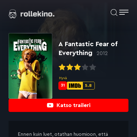
Siirry
Elokuvat ja elokuva-arviot | Rollekino.fi
suoraan
sisältöön
Fiilistelyä
lopputekstien
jälkeen.
A Fantastic Fear of
Everything
2012
Hyvä
31
5.8
Metascore-
IMDb-
pisteet:
pisteet:
Katso traileri
Ennen kuin luet, otathan huomioon, että