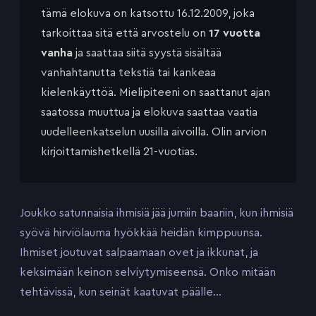
tämä elokuva on katsottu 16.12.2009, joka
tarkoittaa sitä että arvostelu on
17 vuotta
vanha
ja saattaa siitä syystä sisältää
vanhahtanutta tekstiä tai kankeaa
kielenkäyttöä. Mielipiteeni on saattanut ajan
saatossa muuttua ja elokuva saattaa vaatia
uudelleenkatselun uusilla aivoilla. Olin arvion
kirjoittamishetkellä 21-vuotias.
Joukko satunnaisia ihmisiä jää jumiin baariin, kun ihmisiä
syövä hirviölauma hyökkää heidän kimppuunsa.
Ihmiset joutuvat salpaamaan ovet ja ikkunat, ja
keksimään keinon selviytymiseensä. Onko mitään
tehtävissä, kun seinät kaatuvat päälle…