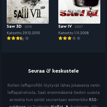
Saw 3D
Saw IV
2010
2007
Katsottu 29.12.2010
Katsottu 1.11.2008
&
Seuraa
keskustele
Rollen leffaprofiilit löytyvät lähes jokaisesta netin
leffapalvelusta. Saat ensimmäisenä tiedon uusista
arvioista kun pistät seurantaan esimerkiksi
RSS-
syötteen
tai Twitterin
#leffat
-hashtagin. Alla