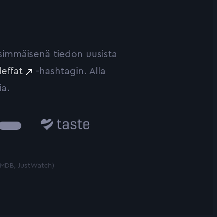
ensimmäisenä tiedon uusista
leffat
-hashtagin. Alla
ia.
Taste.io
 TMDB, JustWatch)