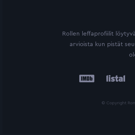
Rollen leffaprofiilit löyt
arvioista kun pistät se
ol
IMDb
Listal
Le
© Copyright Roni