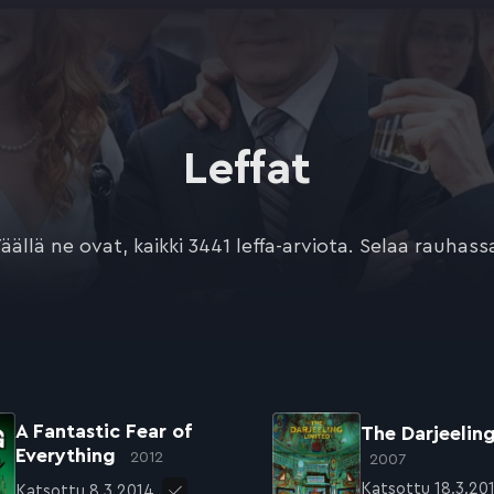
Leffat
äällä ne ovat, kaikki 3441 leffa-arviota. Selaa rauhass
A Fantastic Fear of
The Darjeelin
Everything
2012
2007
Katsottu 18.3.20
Katsottu 8.3.2014