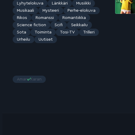
Lyhytelokuva
Länkkäri
Musiikki
Musikaali
Mysteeri
Perhe-elokuva
Rikos
Romanssi
Romantiikka
Science fiction
Scifi
Seikkailu
Sota
Toiminta
Tosi-TV
Trilleri
Urheilu
Uutiset
Amara Karan