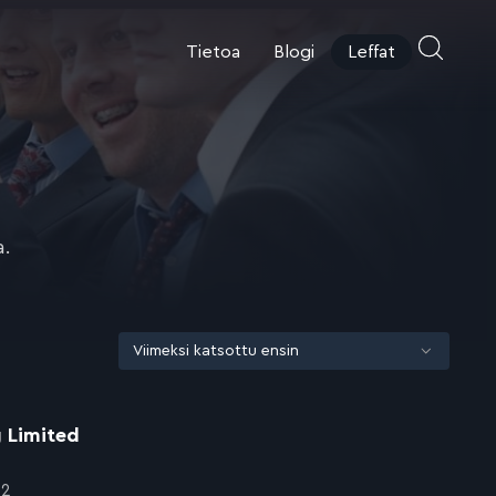
Tietoa
Blogi
Leffat
a.
g Limited
12