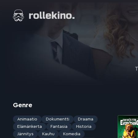
Siirry
suoraan
Elokuvat ja elokuva-arviot | Rollekino.fi
sisältöön
Fiilistelyä
lopputekstien
jälkeen.
T
Genre
Animaatio
Dokumentti
Draama
Elämänkerta
Fantasia
Historia
Jännitys
Kauhu
Komedia