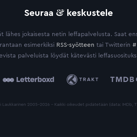
&
Seuraa
keskustele
yvät lähes jokaisesta netin leffapalvelusta. Saat 
urantaan esimerkiksi
RSS-syötteen
tai Twitterin
#
evista palveluista löydät kätevästi leffasuosituks
tterboxd
Trakt
The
Movie
Database
 Laukkarinen 2005-2026 - Kaikki oikeudet pidätetään (data: IMDb,