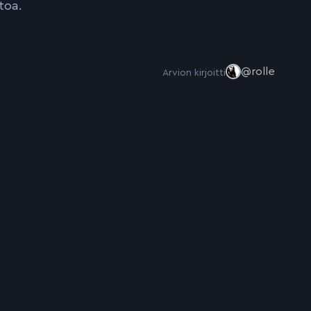
toa.
@rolle
Arvion kirjoitti