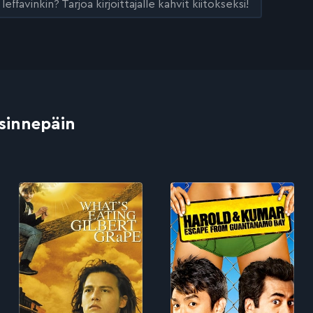
leffavinkin? Tarjoa kirjoittajalle kahvit kiitokseksi!
 sinnepäin