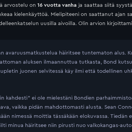
tä arvostelu on
16 vuotta vanha
ja saattaa siitä syyst
keaa kielenkäyttöä. Mielipiteeni on saattanut ajan 
elleenkatselun uusilla aivoilla. Olin arvion kirjoittam
n avaruusmatkustelua häiritsee tuntematon alus. Ku
ttoman aluksen ilmaannuttua tutkasta, Bond kutsutaa
upletin juonen selvitessä käy ilmi että todellinen u
ain kahdesti” ei ole mielestäni Bondien parhaimmistoa
tava, vaikka pidän mahdottomasti alusta. Sean Conne
sään nimessä moittia tässäkään elokuvassa. Tiedän et
ilti minua häiritsee niin pirusti nuo valkokangas-auto