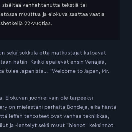
ä sisältää vanhahtanutta tekstiä tai
saatossa muuttua ja elokuva saattaa vaatia
ishetkellä 22-vuotias.
n sekä sukkula että matkustajat katoavat
n hätiin. Kaikki epäilevät ensin Venäjää,
hka tulee Japanista… ”Welcome to Japan, Mr.
. Elokuvan juoni ei vain ole tarpeeksi
ry on mielestäni parhaita Bondeja, eikä häntä
tä leffan tehosteet ovat vanhaa tekniikkaa,
ilut ja -lentelyt sekä muut ”hienot” keksinnöt.