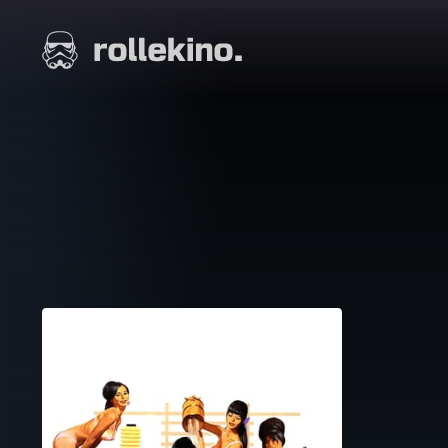
Siirry
suoraan
Elokuvat ja elokuva-arviot | Rollekino.fi
sisältöön
Fiilistelyä
lopputekstien
jälkeen.