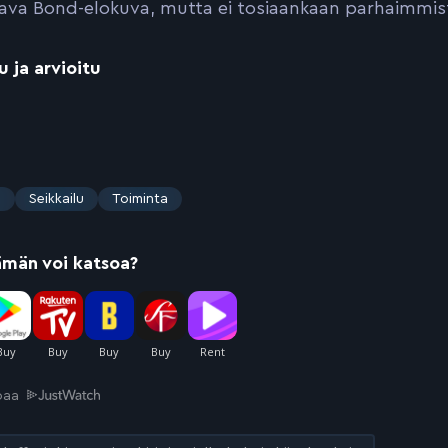
ava Bond-elokuva, mutta ei tosiaankaan parhaimmis
u ja arvioitu
s
Seikkailu
Toiminta
ämän voi katsoa?
joaa