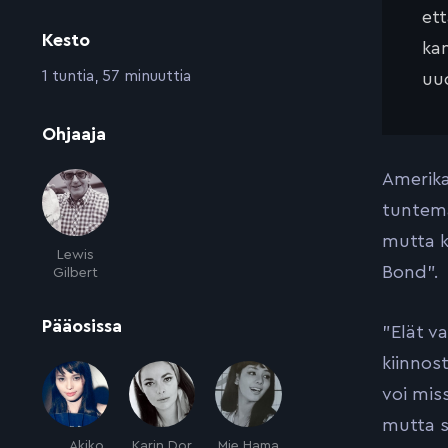
et
Kesto
kan
:
1 tuntia, 57 minuuttia
uud
:
Ohjaaja
Amerika
tuntema
mutta k
Lewis
Bond”.
Gilbert
:
Pääosissa
”Elät v
kiinnos
voi mis
mutta s
Akiko
Karin Dor
Mie Hama