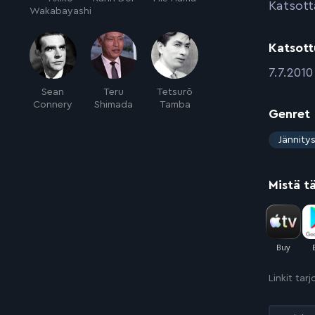
Katsott
Wakabayashi
Katsott
:
7.7.2010
Sean
Teru
Tetsurō
Connery
Shimada
Tamba
Genret
:
Jännity
Mistä t
Linkit tar