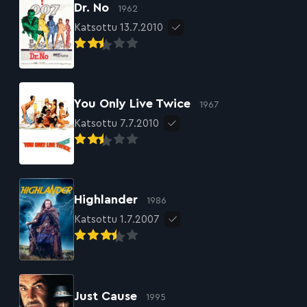
Dr. No
1962
Katsottu 13.7.2010
You Only Live Twice
1967
Katsottu 7.7.2010
Highlander
1986
Katsottu 1.7.2007
Just Cause
1995