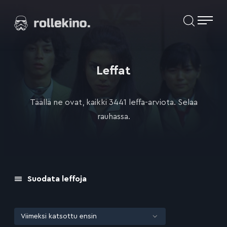
Siirry
Elokuvat ja elokuva-arviot | Rollekino.fi
suoraan
sisältöön
Fiilistelyä
lopputekstien
jälkeen.
Leffat
Täällä ne ovat, kaikki 3441 leffa-arviota. Selaa
rauhassa.
Suodata leffoja