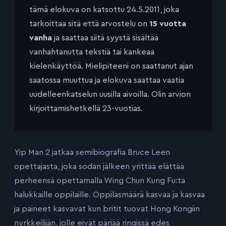
tämä elokuva on katsottu 24.5.2011, joka
tarkoittaa sitä että arvostelu on
15 vuotta
vanha
ja saattaa siitä syystä sisältää
vanhahtanutta tekstiä tai kankeaa
kielenkäyttöä. Mielipiteeni on saattanut ajan
saatossa muuttua ja elokuva saattaa vaatia
uudelleenkatselun uusilla aivoilla. Olin arvion
kirjoittamishetkellä 23-vuotias.
Yip Man 2 jatkaa semibiografia Bruce Leen
opettajasta, joka sodan jälkeen yrittää elättää
perheensä opettamalla Wing Chun Kung Fu:ta
halukkaille oppilaille. Oppilasmäärä kasvaa ja kasvaa
ja paineet kasvavat kun britit tuovat Hong Kongiin
nyrkkeilijän, jolle eivät pärjää ringissä edes