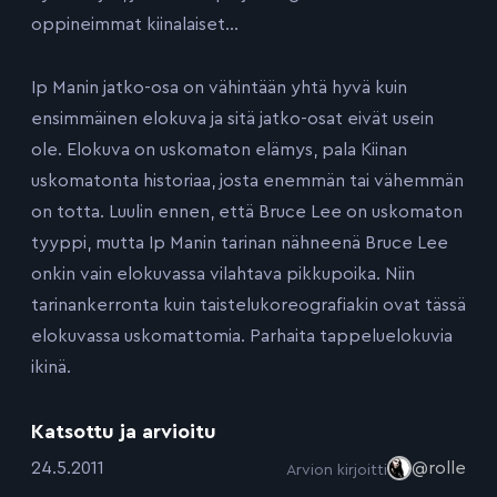
oppineimmat kiinalaiset…
Ip Manin jatko-osa on vähintään yhtä hyvä kuin
ensimmäinen elokuva ja sitä jatko-osat eivät usein
ole. Elokuva on uskomaton elämys, pala Kiinan
uskomatonta historiaa, josta enemmän tai vähemmän
on totta. Luulin ennen, että Bruce Lee on uskomaton
tyyppi, mutta Ip Manin tarinan nähneenä Bruce Lee
onkin vain elokuvassa vilahtava pikkupoika. Niin
tarinankerronta kuin taistelukoreografiakin ovat tässä
elokuvassa uskomattomia. Parhaita tappeluelokuvia
ikinä.
Katsottu ja arvioitu
:
24.5.2011
@rolle
Arvion kirjoitti