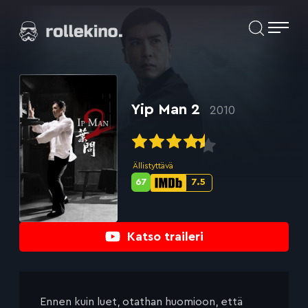
Siirry
Elokuvat ja elokuva-arviot | Rollekino.fi
suoraan
sisältöön
Fiilistelyä
lopputekstien
jälkeen.
Yip Man 2
2010
Ällistyttävä
67
7.5
Metascore-
IMDb-
pisteet:
pisteet:
Katso traileri
Ennen kuin luet, otathan huomioon, että