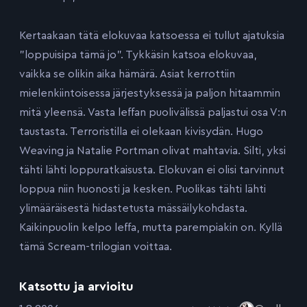
Kertaakaan tätä elokuvaa katsoessa ei tullut ajatuksia
”loppuisipa tämä jo”. Tykkäsin katsoa elokuvaa,
vaikka se olikin aika hämärä. Asiat kerrottiin
mielenkiintoisessa järjestyksessä ja paljon hitaammin
mitä yleensä. Vasta leffan puolivälissä paljastui osa V:n
taustasta. Terroristilla ei olekaan kivisydän. Hugo
Weaving ja Natalie Portman olivat mahtavia. Silti, yksi
tähti lähti loppuratkaisusta. Elokuvan ei olisi tarvinnut
loppua niin huonosti ja kesken. Puolikas tähti lähti
ylimääräisestä hidastetusta mässäilykohdasta.
Kaikinpuolin kelpo leffa, mutta parempiakin on. Kyllä
tämä Scream-trilogian voittaa.
Katsottu ja arvioitu