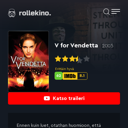
Siirry
Elokuvat ja elokuva-arviot | Rollekino.fi
suoraan
sisältöön
Fiilistelyä
lopputekstien
jälkeen.
V for Vendetta
2005
Erittäin hyvä
62
8.1
Metascore-
IMDb-
pisteet:
pisteet:
Katso traileri
Ennen kuin luet, otathan huomioon, että