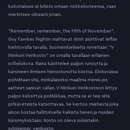
kokonaisuus ei luhistu omaan nokkeluuteensa, vaan
merkitsee oikeasti jotain.
”Remember, remember, the Fifth of November”,
Guy Fawkes Nightin mahtavat riimit aloittivat leffan
kiehtovalla tavalla. Suomenkieliseltä nimeltään ”V
Niinkuin Verikosto” on omalla tavallaan erilainen
scifielokuva. Raina käsittelee paljon runoutta ja
kärsineen ihmisen hienostunutta kostoa. Elokuvassa
pohditaan sitä, minkälaiseksi maailma menisi jos
aatteet saisivat vallan. V Niinkuin Verikostoon liittyy
paljon keksittyä politiikkaa, mutta se ei tee siitä
pitkäveteistä katsottavaa. Se kertoo miehestä joka
aikoo kostaa hallitukselle kaikista hänen ja muiden
kärsimyksistään. Kosto on oleva suloistakin
suloisempi, verikosto.