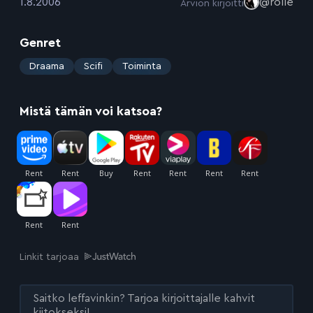
:
1.8.2006
@rolle
Arvion kirjoitti
Genret
:
Draama
Scifi
Toiminta
Mistä tämän voi katsoa?
Linkit tarjoaa
Saitko leffavinkin? Tarjoa kirjoittajalle kahvit
kiitokseksi!