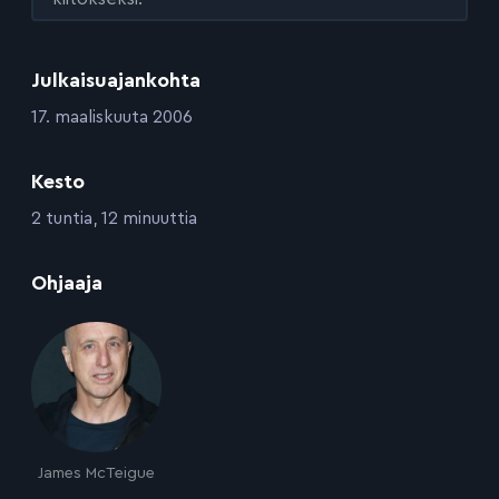
Julkaisuajankohta
:
17. maaliskuuta 2006
Kesto
:
2 tuntia, 12 minuuttia
:
Ohjaaja
James McTeigue