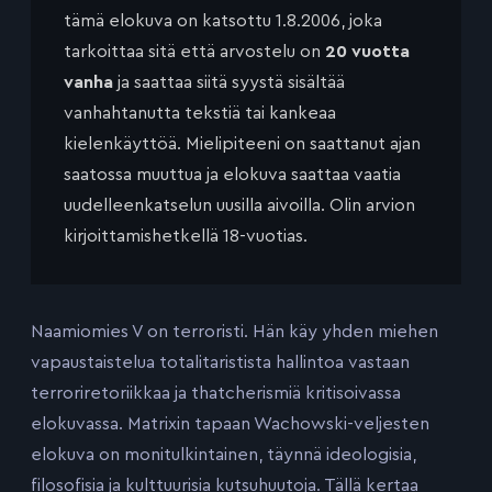
tämä elokuva on katsottu 1.8.2006, joka
tarkoittaa sitä että arvostelu on
20 vuotta
vanha
ja saattaa siitä syystä sisältää
vanhahtanutta tekstiä tai kankeaa
kielenkäyttöä. Mielipiteeni on saattanut ajan
saatossa muuttua ja elokuva saattaa vaatia
uudelleenkatselun uusilla aivoilla. Olin arvion
kirjoittamishetkellä 18-vuotias.
Naamiomies V on terroristi. Hän käy yhden miehen
vapaustaistelua totalitaristista hallintoa vastaan
terroriretoriikkaa ja thatcherismiä kritisoivassa
elokuvassa. Matrixin tapaan Wachowski-veljesten
elokuva on monitulkintainen, täynnä ideologisia,
filosofisia ja kulttuurisia kutsuhuutoja. Tällä kertaa