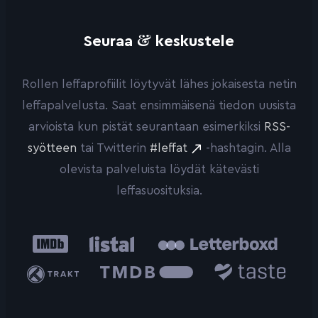
&
Seuraa
keskustele
Rollen leffaprofiilit löytyvät lähes jokaisesta netin
leffapalvelusta. Saat ensimmäisenä tiedon uusista
arvioista kun pistät seurantaan esimerkiksi
RSS-
syötteen
tai Twitterin
#leffat
-hashtagin. Alla
olevista palveluista löydät kätevästi
leffasuosituksia.
IMDb
Listal
Letterboxd
Trakt
The
Taste.io
Movie