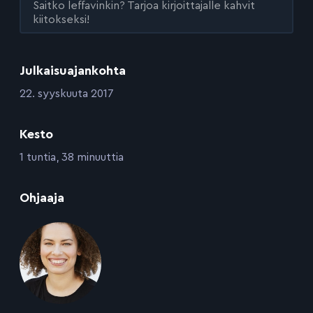
Saitko leffavinkin? Tarjoa kirjoittajalle kahvit
kiitokseksi!
Julkaisuajankohta
:
22. syyskuuta 2017
Kesto
:
1 tuntia, 38 minuuttia
:
Ohjaaja