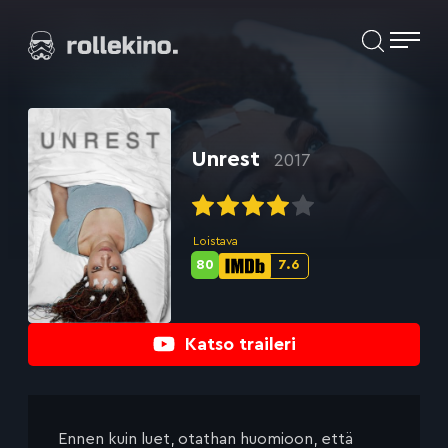
Siirry
Elokuvat ja elokuva-arviot | Rollekino.fi
suoraan
sisältöön
Fiilistelyä
lopputekstien
jälkeen.
Unrest
2017
Loistava
80
7.6
Metascore-
IMDb-
pisteet:
pisteet:
Katso traileri
Ennen kuin luet, otathan huomioon, että