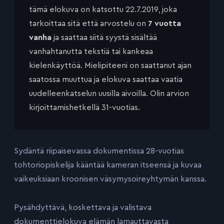
tämä elokuva on katsottu 22.7.2019, joka
tarkoittaa sitä että arvostelu on
7 vuotta
vanha
ja saattaa siitä syystä sisältää
vanhahtanutta tekstiä tai kankeaa
kielenkäyttöä. Mielipiteeni on saattanut ajan
saatossa muuttua ja elokuva saattaa vaatia
uudelleenkatselun uusilla aivoilla. Olin arvion
kirjoittamishetkellä 31-vuotias.
Sydäntä riipaisevassa dokumentissa 28-vuotias
tohtoriopiskelija kääntää kameran itseensä ja kuvaa
vaikeuksiaan kroonisen väsymysoireyhtymän kanssa.
Pysähdyttävä, koskettava ja valistava
dokumenttielokuva elämän lamauttavasta