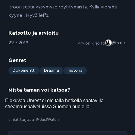
kroonisesta väsymysoireyhtymästä. Kyllä vierähti
kyynel. Hyvä leffa.
Katsottu ja arvioitu
:
22.7.2019
@rolle
Arvion kirjoitti
Genret
:
Dokumentti
Draama
Historia
Mistä tämän voi katsoa?
Linkit tarjoaa