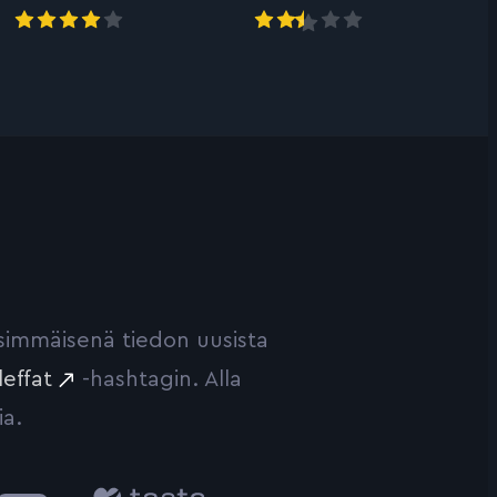
ensimmäisenä tiedon uusista
leffat
-hashtagin. Alla
ia.