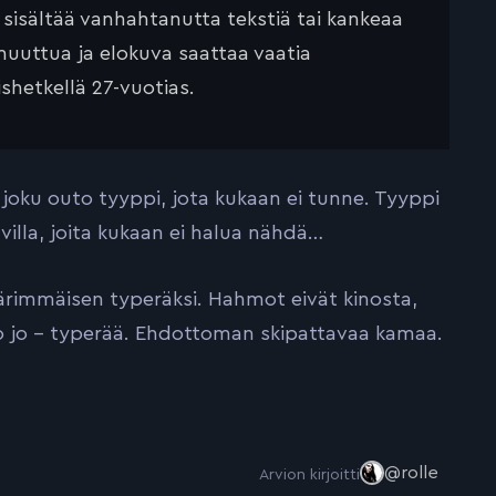
ä sisältää vanhahtanutta tekstiä tai kankeaa
muuttua ja elokuva saattaa vaatia
ishetkellä 27-vuotias.
joku outo tyyppi, jota kukaan ei tunne. Tyyppi
illa, joita kukaan ei halua nähdä…
äärimmäisen typeräksi. Hahmot eivät kinosta,
o jo – typerää. Ehdottoman skipattavaa kamaa.
@rolle
Arvion kirjoitti