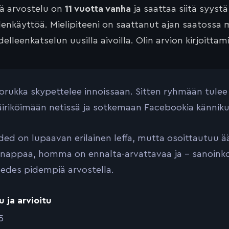
tä arvostelu on
11 vuotta vanha
ja saattaa siitä syyst
lenkäyttöä. Mielipiteeni on saattanut ajan saatossa 
elleenkatselun uusilla aivoilla. Olin arvion kirjoittam
orukka skypettelee innoissaan. Sitten ryhmään tulee 
äiriköimään netissä ja sotkemaan Facebookia kännikuv
ded on lupaavan erilainen leffa, mutta osoittautuu 
i nappaa, homma on ennalta-arvattavaa ja – sanoink
a edes pidempiä arvostella.
u ja arvioitu
5