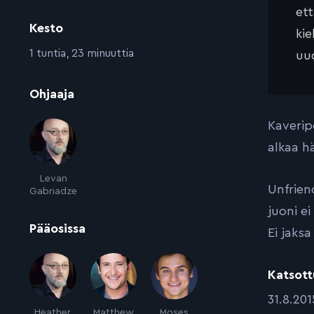
et
Kesto
kie
:
1 tuntia, 23 minuuttia
uud
:
Ohjaaja
Kaverip
alkaa h
Levan
Unfrien
Gabriadze
juoni e
:
Pääosissa
Ei jaks
Katsott
:
31.8.201
Heather
Matthew
Moses