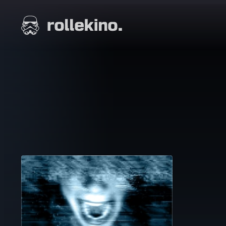
Siirry
suoraan
Elokuvat ja elokuva-arviot | Rollekino.fi
sisältöön
Fiilistelyä
lopputekstien
jälkeen.