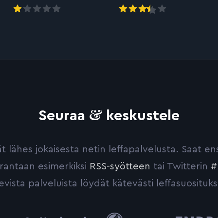
&
Seuraa
keskustele
yvät lähes jokaisesta netin leffapalvelusta. Saat 
urantaan esimerkiksi
RSS-syötteen
tai Twitterin
#
evista palveluista löydät kätevästi leffasuosituks