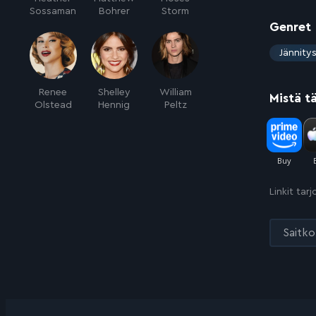
Sossaman
Bohrer
Storm
Genret
:
Jännity
Renee
Shelley
William
Mistä t
Olstead
Hennig
Peltz
Linkit tar
Saitko 