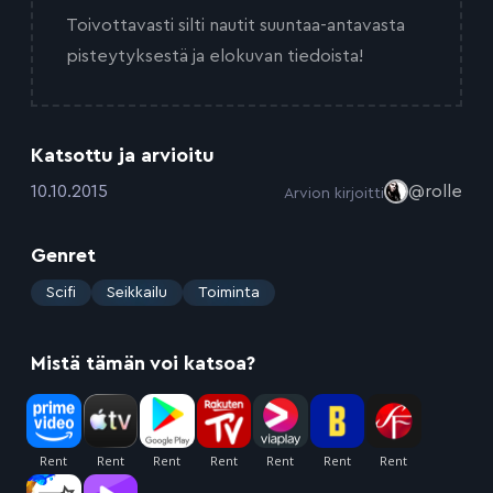
Toivottavasti silti nautit suuntaa-antavasta
pisteytyksestä ja elokuvan tiedoista!
Katsottu ja arvioitu
:
10.10.2015
@rolle
Arvion kirjoitti
Genret
:
Scifi
Seikkailu
Toiminta
Mistä tämän voi katsoa?