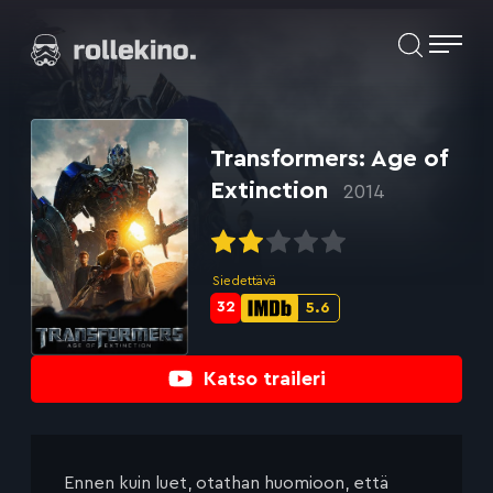
Siirry
Elokuvat ja elokuva-arviot | Rollekino.fi
suoraan
sisältöön
Fiilistelyä
lopputekstien
jälkeen.
Transformers: Age of
Extinction
2014
Siedettävä
32
5.6
Metascore-
IMDb-
pisteet:
pisteet:
Katso traileri
Ennen kuin luet, otathan huomioon, että