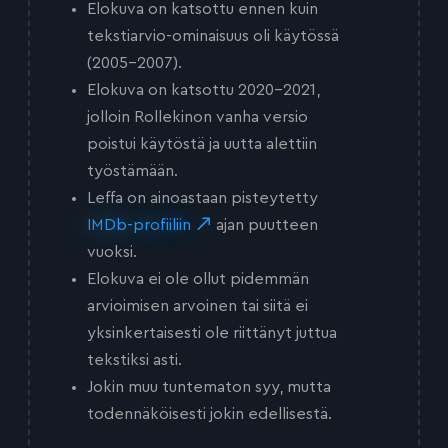
Elokuva on katsottu ennen kuin
tekstiarvio-ominaisuus oli käytössä
(2005-2007).
Elokuva on katsottu 2020-2021,
jolloin Rollekinon vanha versio
poistui käytöstä ja uutta alettiin
työstämään.
Leffa on ainoastaan pisteytetty
IMDb-profiiliin
ajan puutteen
vuoksi.
Elokuva ei ole ollut pidemmän
arvioimisen arvoinen tai siitä ei
yksinkertaisesti ole riittänyt juttua
tekstiksi asti.
Jokin muu tuntematon syy, mutta
todennäköisesti jokin edellisestä.