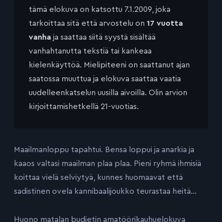
tämä elokuva on katsottu 7.1.2009, joka
tarkoittaa sitä että arvostelu on
17 vuotta
vanha
ja saattaa siitä syystä sisältää
vanhahtanutta tekstiä tai kankeaa
kielenkäyttöä. Mielipiteeni on saattanut ajan
saatossa muuttua ja elokuva saattaa vaatia
uudelleenkatselun uusilla aivoilla. Olin arvion
kirjoittamishetkellä 21-vuotias.
Maailmanloppu tapahtui. Bensa loppui ja anarkia ja
kaaos valtasi maailman plaa plaa. Pieni ryhmä ihmisiä
koittaa vielä selviytyä, kunnes huomaavat että
sadistinen ovela kannibaalijoukko teurastaa heitä…
Huono matalan budjetin amatöörikauhuelokuva