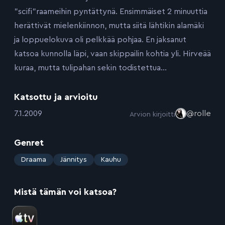
”scifi”raameihin pyntättynä. Ensimmäiset 2 minuuttia
herättivät mielenkiinnon, mutta siitä lähtikin alamäki
ja loppuelokuva oli pelkkää pohjaa. En jaksanut
katsoa kunnolla läpi, vaan skippailin kohtia yli. Hirveää
kuraa, mutta tulipahan sekin todistettua…
Katsottu ja arvioitu
:
7.1.2009
@rolle
Arvion kirjoitti
Genret
:
Draama
Jännitys
Kauhu
Mistä tämän voi katsoa?