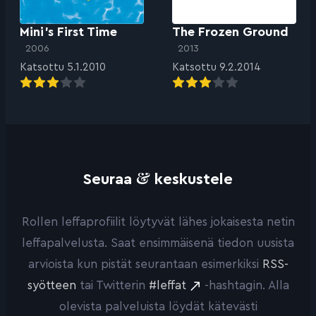
Mini’s First Time
The Frozen Ground
2006
2013
Katsottu 5.1.2010
Katsottu 9.2.2014
&
Seuraa
keskustele
Rollen leffaprofiilit löytyvät lähes jokaisesta netin
leffapalvelusta. Saat ensimmäisenä tiedon uusista
arvioista kun pistät seurantaan esimerkiksi
RSS-
syötteen
tai Twitterin
#leffat
-hashtagin. Alla
olevista palveluista löydät kätevästi