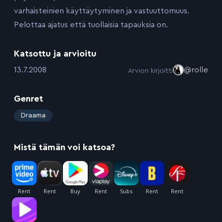
varhaisteinien käyttäytyminen ja vastuuttomuus.
Pelottaa ajatus että tuollaisia tapauksia on.
Katsottu ja arvioitu
:
13.7.2008
@rolle
Arvion kirjoitti
Genret
:
Draama
Mistä tämän voi katsoa?