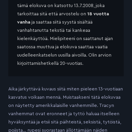
tämä elokuva on katsottu 13.7.2008, joka
tarkoittaa sitä että arvostelu on
18 vuotta
vanha
ja saattaa siitä syystä sisältää
vanhahtanutta tekstiä tai kankeaa
kielenkäyttöä. Mielipiteeni on saattanut ajan
saatossa muuttua ja elokuva saattaa vaatia
uudelleenkatselun uusilla aivoilla. Olin arvion
kirjoittamishetkellä 20-vuotias.
Aika järkyttävä kuvaus siitä miten pieleen 13-vuotiaan
kasvatus voikaan mennä. Muistaakseni tätä elokuvaa
on näytetty amerikkalaisille vanhemmille. Tracyn
vanhemmat ovat eronneet ja tyttö haluaa itselleen
hyväksyntää ja etsii sitä päihteistä, seksistä, tytöistä,
pojista… rupesi suorastaan ällöttämään näiden