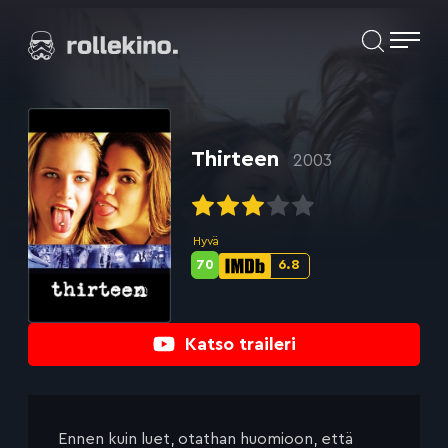
Siirry
Elokuvat ja elokuva-arviot | Rollekino.fi
suoraan
sisältöön
Fiilistelyä
lopputekstien
jälkeen.
Thirteen
2003
Hyvä
70
6.8
Metascore-
IMDb-
pisteet:
pisteet:
Katso traileri
Ennen kuin luet, otathan huomioon, että