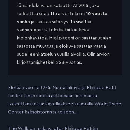
tämä elokuva on katsottu 7.1.2016, joka
tarkoittaa sitä että arvostelu on
10 vuotta
vanha
ja saattaa siitä syystä sisältää
vanhahtanutta tekstiä tai kankeaa
kielenkäyttöä. Mielipiteeni on saattanut ajan
saatossa muuttua ja elokuva saattaa vaatia
uudelleenkatselun uusilla aivoilla. Olin arvion
kirjoittamishetkellä 28-vuotias.
Eletään vuotta 1974. Nuorallakävelijä Philippe Petit
hankkii tiimin ihmisiä auttamaan unelmansa
toteuttamisessa: kävellääkseen nuoralla World Trade
Center kaksoistornista toiseen…
The Walk on mukava otos Philippe Petitin