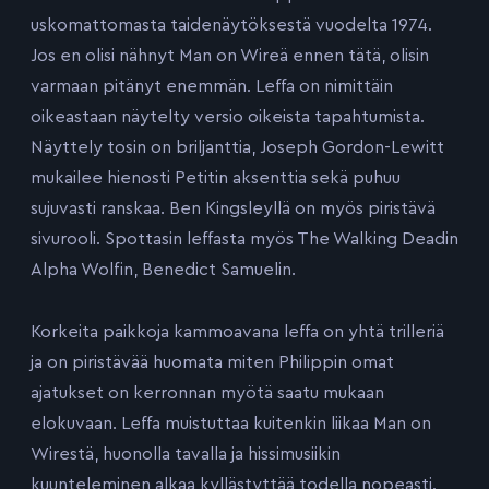
uskomattomasta taidenäytöksestä vuodelta 1974.
Jos en olisi nähnyt Man on Wireä ennen tätä, olisin
varmaan pitänyt enemmän. Leffa on nimittäin
oikeastaan näytelty versio oikeista tapahtumista.
Näyttely tosin on briljanttia, Joseph Gordon-Lewitt
mukailee hienosti Petitin aksenttia sekä puhuu
sujuvasti ranskaa. Ben Kingsleyllä on myös piristävä
sivurooli. Spottasin leffasta myös The Walking Deadin
Alpha Wolfin, Benedict Samuelin.
Korkeita paikkoja kammoavana leffa on yhtä trilleriä
ja on piristävää huomata miten Philippin omat
ajatukset on kerronnan myötä saatu mukaan
elokuvaan. Leffa muistuttaa kuitenkin liikaa Man on
Wirestä, huonolla tavalla ja hissimusiikin
kuunteleminen alkaa kyllästyttää todella nopeasti.