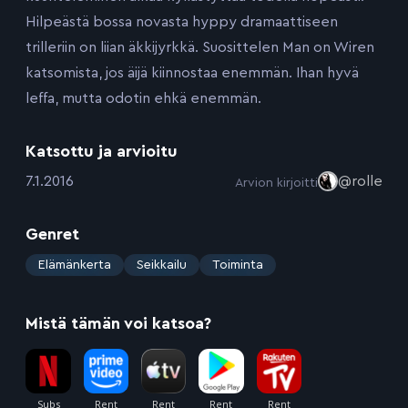
Hilpeästä bossa novasta hyppy dramaattiseen
trilleriin on liian äkkijyrkkä. Suosittelen Man on Wiren
katsomista, jos äijä kiinnostaa enemmän. Ihan hyvä
leffa, mutta odotin ehkä enemmän.
Katsottu ja arvioitu
:
7.1.2016
@rolle
Arvion kirjoitti
Genret
:
Elämänkerta
Seikkailu
Toiminta
Mistä tämän voi katsoa?