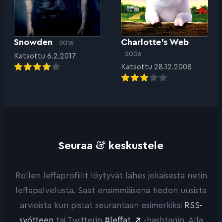
Snowden
Charlotte’s Web
2016
2006
Katsottu 6.2.2017
Katsottu 28.12.2008
&
Seuraa
keskustele
Rollen leffaprofiilit löytyvät lähes jokaisesta netin
leffapalvelusta. Saat ensimmäisenä tiedon uusista
arvioista kun pistät seurantaan esimerkiksi
RSS-
syötteen
tai Twitterin
#leffat
-hashtagin. Alla