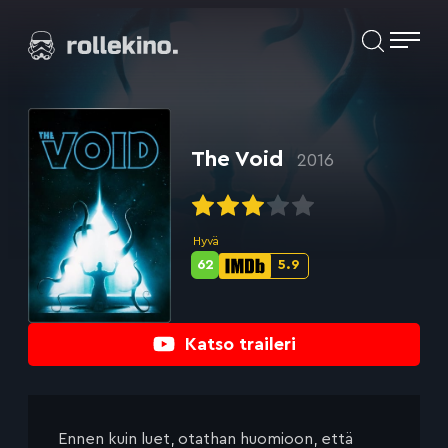
Siirry
Elokuvat ja elokuva-arviot | Rollekino.fi
suoraan
sisältöön
Fiilistelyä
lopputekstien
jälkeen.
The Void
2016
Hyvä
62
5.9
Metascore-
IMDb-
pisteet:
pisteet:
Katso traileri
Ennen kuin luet, otathan huomioon, että