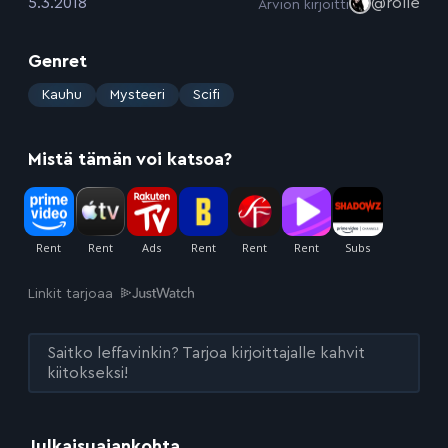
:
5.3.2018
@rolle
Arvion kirjoitti
Genret
:
Kauhu
Mysteeri
Scifi
Mistä tämän voi katsoa?
Linkit tarjoaa
Saitko leffavinkin? Tarjoa kirjoittajalle kahvit
kiitokseksi!
Julkaisuajankohta