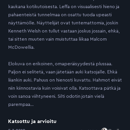
kaukana kotikutoisesta. Leffa on visuaalisesti hieno ja
pahaenteistä tunnelmaa on osattu tuoda upeasti
näyttämölle. Näyttelijät ovat tuntemattomia, joskin
Kenneth Welsh on tullut vastaan joskus jossain, ehkä,
tai sitten muuten vain muistuttaa liikaa Malcom
McDowellia.
Elokuva on erikoinen, omaperäisyydestä plussaa.
Paljon ei selitetä, vaan jätetään auki katsojalle. Ehkä
liiankin auki. Pahuus on hienosti kuvattu. Hahmot eivät
niin kiinnostavia kuin voisivat olla. Katsottava pätkä ja
voin sanoa viihtyneeni. Silti odotin jotain vielä
parempaa…
Katsottu ja arvioitu