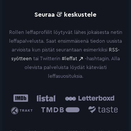
&
Seuraa
keskustele
Rollen leffaprofiilit löytyvät lähes jokaisesta netin
leffapalvelusta. Saat ensimmäisenä tiedon uusista
arvioista kun pistät seurantaan esimerkiksi
RSS-
syötteen
tai Twitterin
#leffat
-hashtagin. Alla
olevista palveluista löydät kätevästi
leffasuosituksia.
IMDb
Listal
Letterboxd
Trakt
The
Taste.io
Movie