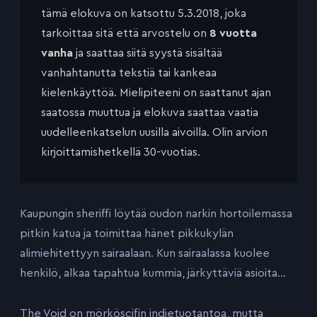
tämä elokuva on katsottu 5.3.2018, joka
tarkoittaa sitä että arvostelu on
8 vuotta
vanha
ja saattaa siitä syystä sisältää
vanhahtanutta tekstiä tai kankeaa
kielenkäyttöä. Mielipiteeni on saattanut ajan
saatossa muuttua ja elokuva saattaa vaatia
uudelleenkatselun uusilla aivoilla. Olin arvion
kirjoittamishetkellä 30-vuotias.
Kaupungin sheriffi löytää oudon narkin hortoilemassa
pitkin katua ja toimittaa hänet pikkukylän
alimiehitettyyn sairaalaan. Kun sairaalassa kuolee
henkilö, alkaa tapahtua kummia, järkyttäviä asioita…
The Void on mörköscifin indietuotantoa, mutta