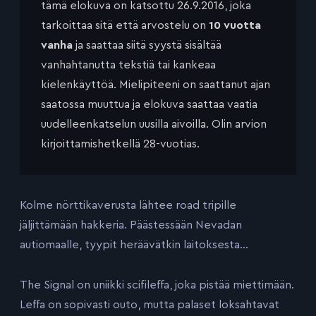
tämä elokuva on katsottu 26.9.2016, joka
tarkoittaa sitä että arvostelu on
10 vuotta
vanha
ja saattaa siitä syystä sisältää
vanhahtanutta tekstiä tai kankeaa
kielenkäyttöä. Mielipiteeni on saattanut ajan
saatossa muuttua ja elokuva saattaa vaatia
uudelleenkatselun uusilla aivoilla. Olin arvion
kirjoittamishetkellä 28-vuotias.
Kolme nörttikaverusta lähtee road tripille
jäljittämään hakkeria. Päästessään Nevadan
autiomaalle, tyypit heräävätkin laitoksesta…
The Signal on uniikki scifileffa, joka pistää miettimään.
Leffa on sopivasti outo, mutta palaset loksahtavat