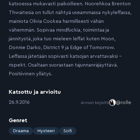
katsoessa mukavasti paikoilleen. Nuorehkoa Brenton
Thwaitesia on tullut nähtyä useammassa nykyleffassa,
mainiota Olivia Cookea harmillisesti vähän
vähemmän. Sopivaa mindfuckia, toimintaa ja
jännitystä, joka tuo mieleen leffat kuten Moon,
Donnie Darko, District 9 ja Edge of Tomorrow.
Leffassa jätetään sopivasti katsojan arvattavaksi –
rispekt. Osaltaan suorastaan tajunnanräjäyttävä.
Positiivinen yllätys.
Katsottu ja arvioitu
:
26.9.2016
@rolle
Arvion kirjoitti
Genret
:
Draama
Mysteeri
Scifi