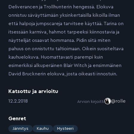
Deliverancen ja Trollhunterin hengessä. Elokuva
onnistuu säväyttämään yksinkertaisilla kikoilla ilman
että halpoja jumpscareja tarvitsee käyttää. Tarina on
itsessään karmiva, hahmot tarpeeksi kiinnostavia ja
näyttelijät osaavat hommansa. Pidin siitä miten
pahuus on onnistuttu taltioimaan. Oikein suositeltava
kauhuelokuva. Huomattavasti parempi kuin
esimerkiksi alkuperäinen Blair Witch ja ensimmäinen
David Brucknerin elokuva, josta oikeasti innostuin.
Katsottu ja arvioitu
:
12.2.2018
@rolle
Arvion kirjoitti
Genret
:
Jännitys
Kauhu
Mysteeri