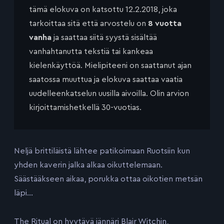
tämä elokuva on katsottu 12.2.2018, joka
tarkoittaa sitä että arvostelu on
8 vuotta
vanha
ja saattaa siitä syystä sisältää
vanhahtanutta tekstiä tai kankeaa
kielenkäyttöä. Mielipiteeni on saattanut ajan
saatossa muuttua ja elokuva saattaa vaatia
uudelleenkatselun uusilla aivoilla. Olin arvion
kirjoittamishetkellä 30-vuotias.
Neljä brittiläistä lähtee patikoimaan Ruotsiin kun
yhden kaverin jalka alkaa oikuttelemaan.
Säästääkseen aikaa, porukka ottaa oikotien metsän
läpi…
The Ritual on hyytävä jännäri Blair Witchin,