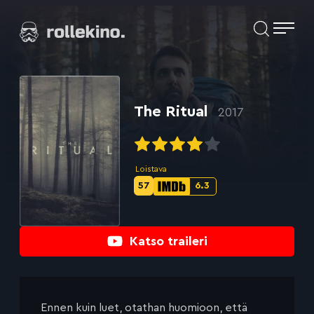
Siirry
Elokuvat ja elokuva-arviot | Rollekino.fi
suoraan
sisältöön
Fiilistelyä
lopputekstien
jälkeen.
The Ritual
2017
Loistava
57
6.3
Metascore-
IMDb-
pisteet:
pisteet:
Katso traileri
Ennen kuin luet, otathan huomioon, että