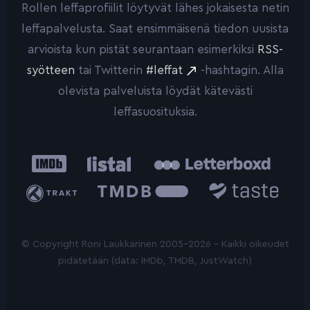
Rollen leffaprofiilit löytyvät lähes jokaisesta netin
leffapalvelusta. Saat ensimmäisenä tiedon uusista
arvioista kun pistät seurantaan esimerkiksi
RSS-
syötteen
tai Twitterin
#leffat
-hashtagin. Alla
olevista palveluista löydät kätevästi
leffasuosituksia.
IMDb
Listal
Letterboxd
Trakt
The
Taste.io
Movie
Database
© Copyright Roni Laukkarinen 2005-2026 - Kaikki oikeudet
pidätetään (data: IMDb, TMDB, JustWatch)