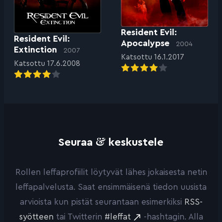
Resident Evil:
Resident Evil:
Apocalypse
2004
Extinction
2007
Katsottu 16.1.2017
Katsottu 17.6.2008
&
Seuraa
keskustele
Rollen leffaprofiilit löytyvät lähes jokaisesta netin
leffapalvelusta. Saat ensimmäisenä tiedon uusista
arvioista kun pistät seurantaan esimerkiksi
RSS-
syötteen
tai Twitterin
#leffat
-hashtagin. Alla