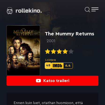
Siirry
Elokuvat ja elokuva-arviot | Rollekino.fi
suoraan
sisältöön
Fiilistelyä
lopputekstien
jälkeen.
The Mummy Returns
2001
Loistava
48
6.4
Metascore-
IMDb-
pisteet:
pisteet:
Katso traileri
Ennen kuin luet, otathan huomioon, että