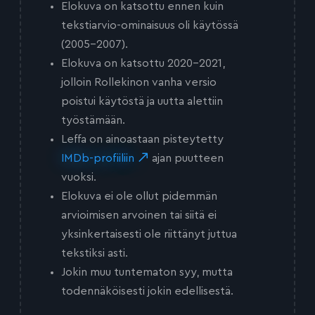
Elokuva on katsottu ennen kuin
tekstiarvio-ominaisuus oli käytössä
(2005-2007).
Elokuva on katsottu 2020-2021,
jolloin Rollekinon vanha versio
poistui käytöstä ja uutta alettiin
työstämään.
Leffa on ainoastaan pisteytetty
IMDb-profiiliin
ajan puutteen
vuoksi.
Elokuva ei ole ollut pidemmän
arvioimisen arvoinen tai siitä ei
yksinkertaisesti ole riittänyt juttua
tekstiksi asti.
Jokin muu tuntematon syy, mutta
todennäköisesti jokin edellisestä.