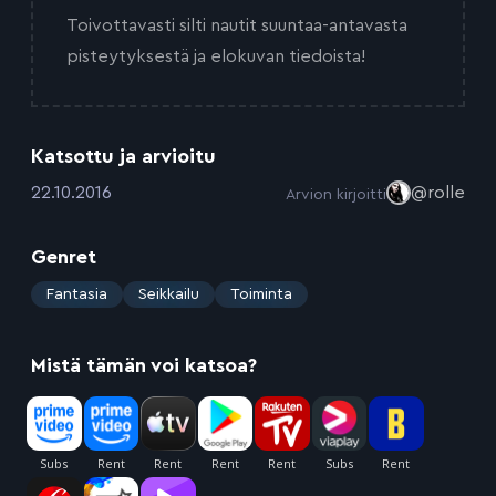
Toivottavasti silti nautit suuntaa-antavasta
pisteytyksestä ja elokuvan tiedoista!
Katsottu ja arvioitu
:
22.10.2016
@rolle
Arvion kirjoitti
Genret
:
Fantasia
Seikkailu
Toiminta
Mistä tämän voi katsoa?