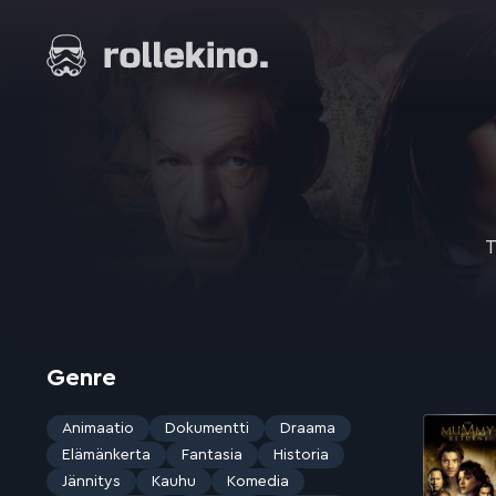
Siirry
suoraan
Elokuvat ja elokuva-arviot | Rollekino.fi
sisältöön
Fiilistelyä
lopputekstien
jälkeen.
T
Genre
Animaatio
Dokumentti
Draama
Elämänkerta
Fantasia
Historia
Jännitys
Kauhu
Komedia