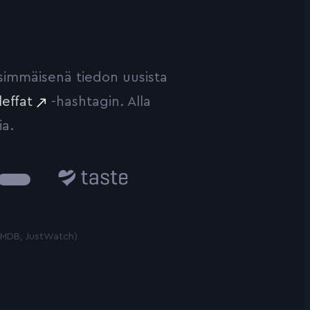
ensimmäisenä tiedon uusista
leffat
-hashtagin. Alla
ia.
Taste.io
 TMDB, JustWatch)