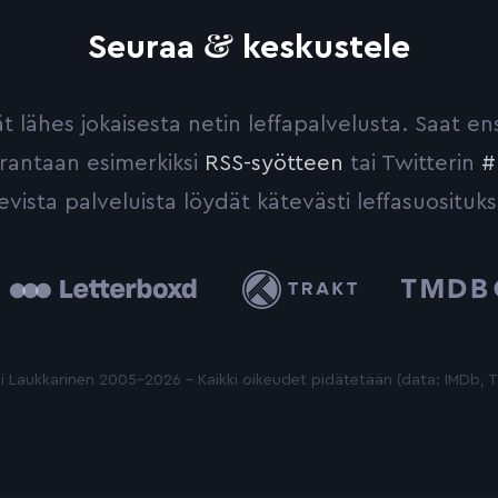
&
Seuraa
keskustele
yvät lähes jokaisesta netin leffapalvelusta. Saat 
urantaan esimerkiksi
RSS-syötteen
tai Twitterin
#
evista palveluista löydät kätevästi leffasuosituks
tterboxd
Trakt
The
Movie
Database
 Laukkarinen 2005-2026 - Kaikki oikeudet pidätetään (data: IMDb,