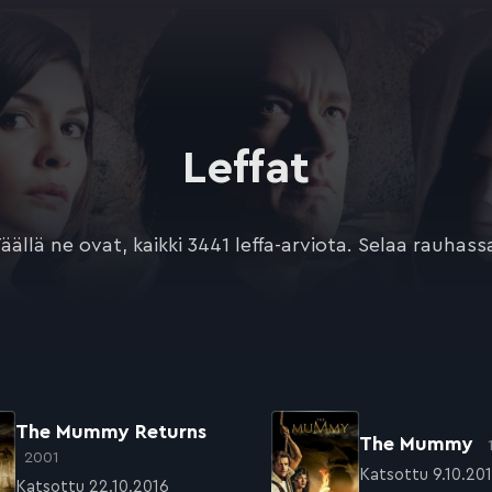
Leffat
äällä ne ovat, kaikki 3441 leffa-arviota. Selaa rauhass
The Mummy Returns
The Mummy
2001
Katsottu 9.10.20
Katsottu 22.10.2016