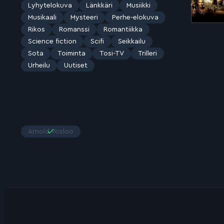
Lyhytelokuva
Länkkäri
Musiikki
Musikaali
Mysteeri
Perhe-elokuva
Rikos
Romanssi
Romantiikka
Science fiction
Scifi
Seikkailu
Sota
Toiminta
Tosi-TV
Trilleri
Urheilu
Uutiset
Arnold Vosloo