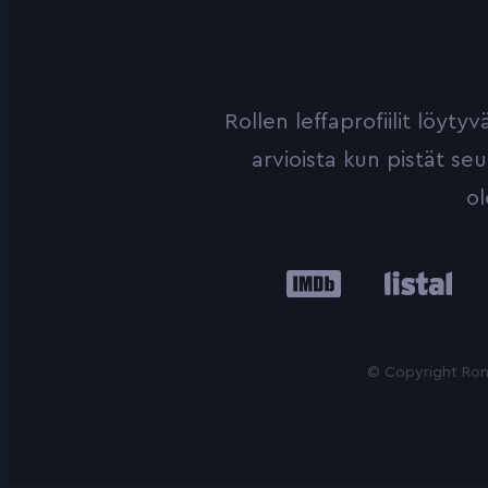
Rollen leffaprofiilit löyt
arvioista kun pistät se
ol
IMDb
Listal
Le
© Copyright Roni