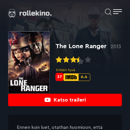
Siirry
Elokuvat ja elokuva-arviot | Rollekino.fi
suoraan
sisältöön
Fiilistelyä
lopputekstien
jälkeen.
The Lone Ranger
2013
Erittäin hyvä
37
6.4
Metascore-
IMDb-
pisteet:
pisteet:
Katso traileri
Ennen kuin luet, otathan huomioon, että