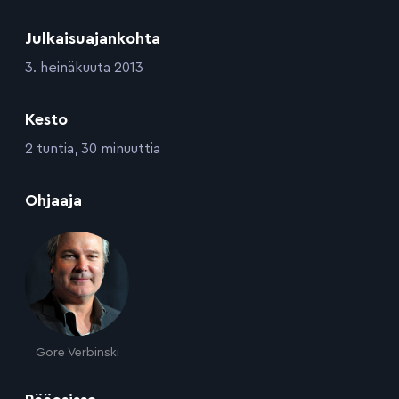
Julkaisuajankohta
:
3. heinäkuuta 2013
Kesto
:
2 tuntia, 30 minuuttia
:
Ohjaaja
Gore Verbinski
: