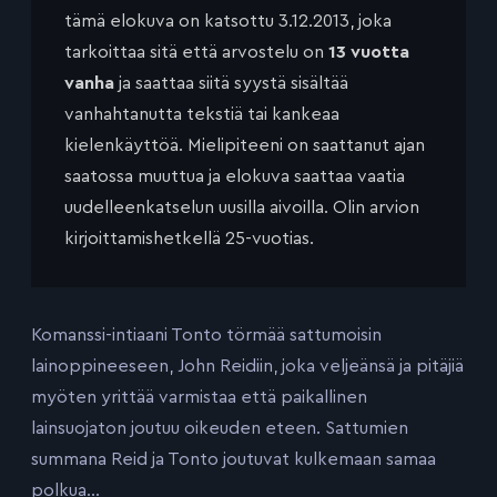
tämä elokuva on katsottu 3.12.2013, joka
tarkoittaa sitä että arvostelu on
13 vuotta
vanha
ja saattaa siitä syystä sisältää
vanhahtanutta tekstiä tai kankeaa
kielenkäyttöä. Mielipiteeni on saattanut ajan
saatossa muuttua ja elokuva saattaa vaatia
uudelleenkatselun uusilla aivoilla. Olin arvion
kirjoittamishetkellä 25-vuotias.
Komanssi-intiaani Tonto törmää sattumoisin
lainoppineeseen, John Reidiin, joka veljeänsä ja pitäjiä
myöten yrittää varmistaa että paikallinen
lainsuojaton joutuu oikeuden eteen. Sattumien
summana Reid ja Tonto joutuvat kulkemaan samaa
polkua…