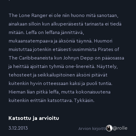
The Lone Ranger ei ole niin huono mitä sanotaan,
ainakaan silloin kun alkuperäisestä tarinasta ei tiedä
mitään. Leffa on leffana jännittävä,
mukaansatempaava ja äksöniä täynnä. Huumori
muistuttaa jotenkin etäisesti uusimmista Pirates of
The Caribbeaneista kun Johnyn Depp on pääosassa
ja heittää ajoittain tyhmiä one-linereitä. Näyttely,
tehosteet ja seikkailupitoinen äksöni pitävät
kuitenkin hyvin otteessaan kaksi ja puoli tuntia.
Hieman liian pitkä leffa, mutta kokonaisuutena
kuitenkin erittäin katsottava. Tykkäsin.
Katsottu ja arvioitu
:
3.12.2013
@rolle
Arvion kirjoitti