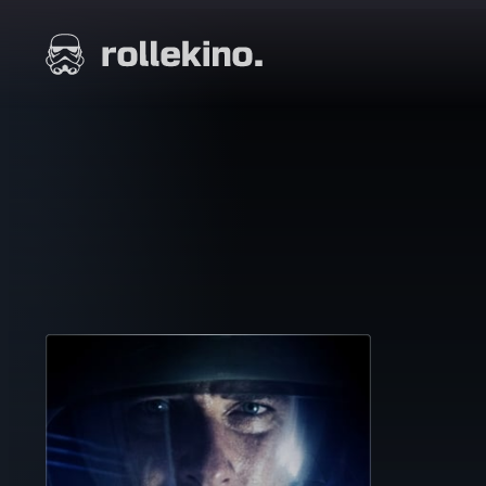
Siirry
suoraan
Elokuvat ja elokuva-arviot | Rollekino.fi
sisältöön
Fiilistelyä
lopputekstien
jälkeen.