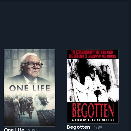
Begotten
1989
One Life
2023