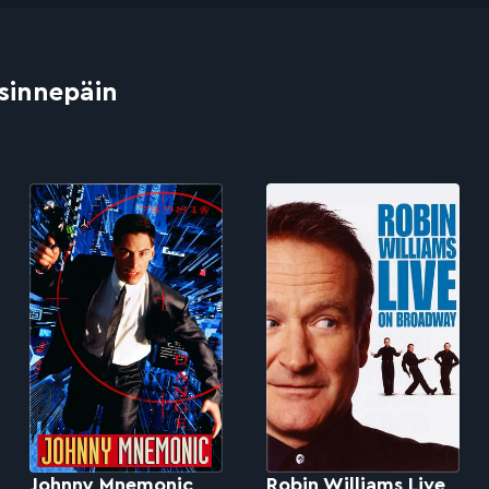
 sinnepäin
Johnny Mnemonic
Robin Williams Live