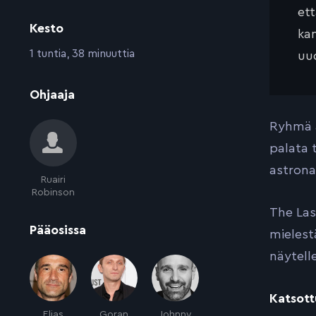
et
Kesto
kan
:
1 tuntia, 38 minuuttia
uud
:
Ohjaaja
Ryhmä a
palata 
astrona
Ruairi
Robinson
The Las
:
Pääosissa
mielest
näytell
Katsott
Elias
Goran
Johnny