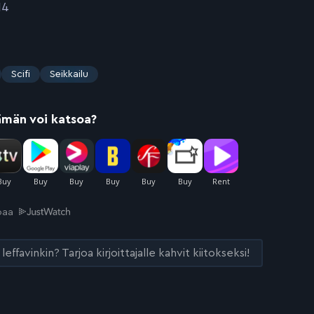
14
Scifi
Seikkailu
ämän voi katsoa?
joaa
leffavinkin? Tarjoa kirjoittajalle kahvit kiitokseksi!