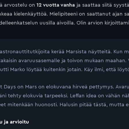
tä arvostelu on
12 vuotta vanha
ja saattaa siitä syyst
keaa kielenkäyttöä. Mielipiteeni on saattanut ajan 
elleenkatselun uusilla aivoilla. Olin arvion kirjoittam
stronauttitutkijoita kerää Marsista näytteitä. Kun m
takaisin avaruusasemalle ja toivon mukaan maahan. V
utti Marko löytää kuitenkin jotain. Käy ilmi, että löyt
t Days on Mars on elokuvana hirveä pettymys. Avaruus
äni tehty elokuvia tarpeeksi. Leffan idea on vähän nä
eet mitenkään huonosti. Halusin pitää tästä, mutta ei
u ja arvioitu