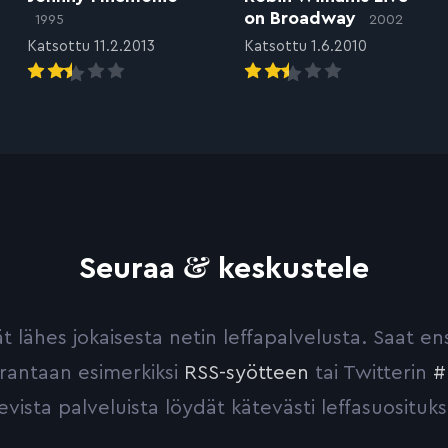
on Broadway
1995
2002
Katsottu 11.2.2013
Katsottu 1.6.2010
&
Seuraa
keskustele
yvät lähes jokaisesta netin leffapalvelusta. Saat 
urantaan esimerkiksi
RSS-syötteen
tai Twitterin
#
evista palveluista löydät kätevästi leffasuosituks