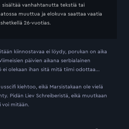
ä sisältää vanhahtanutta tekstiä tai
saatossa muuttua ja elokuva saattaa vaatia
ishetkellä 26-vuotias.
itään kiinnostavaa ei löydy, porukan on aika
iimeisien päivien aikana serbialainen
ö ei olekaan ihan sitä mitä tiimi odottaa…
scifi kiehtoo, eikä Marsistakaan ole vielä
hty. Pidän Liev Schreiberistä, eikä muutkaan
 voi mitään.