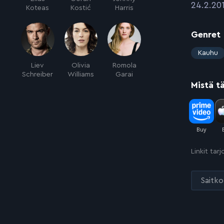
:
24.2.20
Koteas
Kostić
Harris
Genret
:
Kauhu
Liev
Olivia
Romola
Schreiber
Williams
Garai
Mistä t
Linkit tar
Saitko 