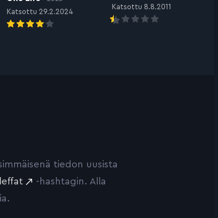
Katsottu 8.8.2011
Katsottu 29.2.2024
ensimmäisenä tiedon uusista
leffat
-hashtagin. Alla
ia.