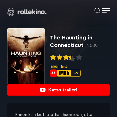
Siirry
Elokuvat ja elokuva-arviot | Rollekino.fi
suoraan
sisältöön
Fiilistelyä
lopputekstien
jälkeen.
The Haunting in
Connecticut
2009
Erittäin hyvä
33
5.9
Metascore-
IMDb-
pisteet:
pisteet:
Katso traileri
Ennen kuin luet, otathan huomioon, että