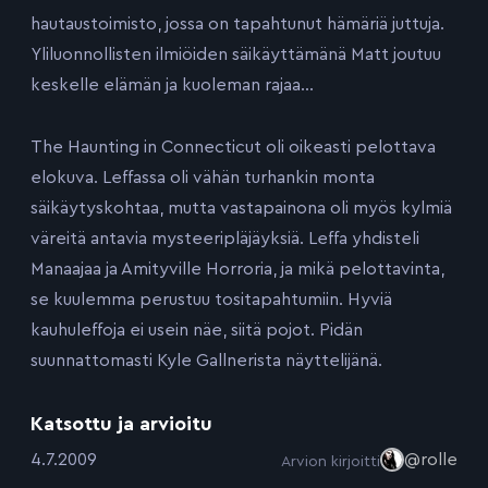
hautaustoimisto, jossa on tapahtunut hämäriä juttuja.
Yliluonnollisten ilmiöiden säikäyttämänä Matt joutuu
keskelle elämän ja kuoleman rajaa…
The Haunting in Connecticut oli oikeasti pelottava
elokuva. Leffassa oli vähän turhankin monta
säikäytyskohtaa, mutta vastapainona oli myös kylmiä
väreitä antavia mysteeripläjäyksiä. Leffa yhdisteli
Manaajaa ja Amityville Horroria, ja mikä pelottavinta,
se kuulemma perustuu tositapahtumiin. Hyviä
kauhuleffoja ei usein näe, siitä pojot. Pidän
suunnattomasti Kyle Gallnerista näyttelijänä.
Katsottu ja arvioitu
:
4.7.2009
@rolle
Arvion kirjoitti