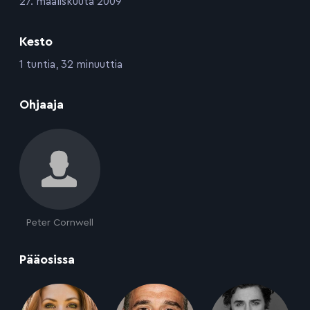
:
27. maaliskuuta 2009
Kesto
:
1 tuntia, 32 minuuttia
:
Ohjaaja
Peter Cornwell
:
Pääosissa