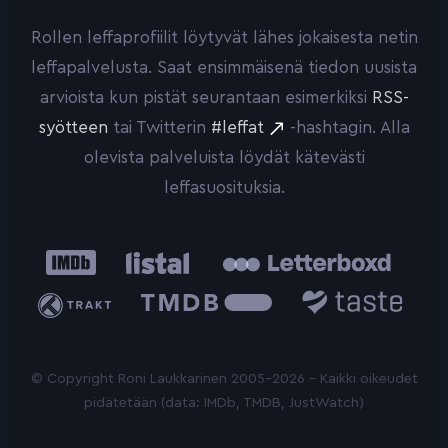
Rollen leffaprofiilit löytyvät lähes jokaisesta netin
leffapalvelusta. Saat ensimmäisenä tiedon uusista
arvioista kun pistät seurantaan esimerkiksi
RSS-
syötteen
tai Twitterin
#leffat
-hashtagin. Alla
olevista palveluista löydät kätevästi
leffasuosituksia.
IMDb
Listal
Letterboxd
Trakt
The
Taste.io
Movie
Database
© Copyright Roni Laukkarinen 2005-2026 - Kaikki oikeudet
pidätetään (data: IMDb, TMDB, JustWatch)