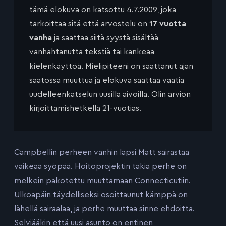
tämä elokuva on katsottu 4.7.2009, joka
tarkoittaa sitä että arvostelu on
17 vuotta
vanha
ja saattaa siitä syystä sisältää
vanhahtanutta tekstiä tai kankeaa
kielenkäyttöä. Mielipiteeni on saattanut ajan
saatossa muuttua ja elokuva saattaa vaatia
uudelleenkatselun uusilla aivoilla. Olin arvion
kirjoittamishetkellä 21-vuotias.
Campbellin perheen vanhin lapsi Matt sairastaa
vaikeaa syöpää. Hoitoprojektin takia perhe on
melkein pakotettu muuttamaan Connecticutiin.
Ulkoapäin täydelliseksi osoittaunut kämppä on
lähellä sairaalaa, ja perhe muuttaa sinne ehdoitta.
Selviääkin että uusi asunto on entinen