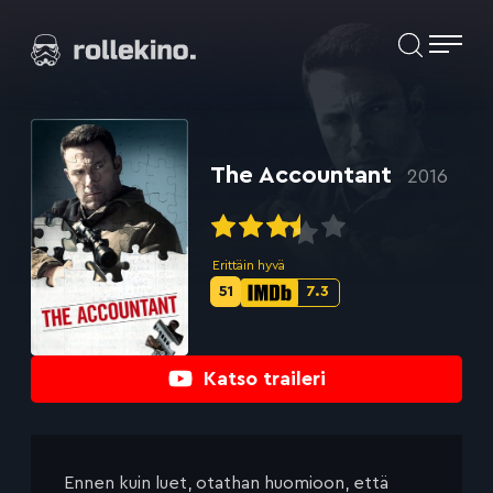
Siirry
Elokuvat ja elokuva-arviot | Rollekino.fi
suoraan
sisältöön
Fiilistelyä
lopputekstien
jälkeen.
The Accountant
2016
Erittäin hyvä
51
7.3
Metascore-
IMDb-
pisteet:
pisteet:
Katso traileri
Ennen kuin luet, otathan huomioon, että