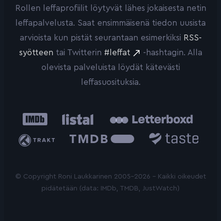
Rollen leffaprofiilit löytyvät lähes jokaisesta netin
leffapalvelusta. Saat ensimmäisenä tiedon uusista
arvioista kun pistät seurantaan esimerkiksi
RSS-
syötteen
tai Twitterin
#leffat
-hashtagin. Alla
olevista palveluista löydät kätevästi
leffasuosituksia.
IMDb
Listal
Letterboxd
Trakt
The
Taste.io
Movie
Database
© Copyright Roni Laukkarinen 2005-2026 - Kaikki oikeudet
pidätetään (data: IMDb, TMDB, JustWatch)