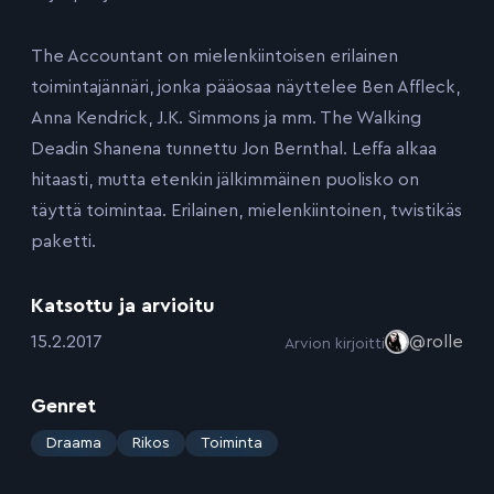
The Accountant on mielenkiintoisen erilainen
toimintajännäri, jonka pääosaa näyttelee Ben Affleck,
Anna Kendrick, J.K. Simmons ja mm. The Walking
Deadin Shanena tunnettu Jon Bernthal. Leffa alkaa
hitaasti, mutta etenkin jälkimmäinen puolisko on
täyttä toimintaa. Erilainen, mielenkiintoinen, twistikäs
paketti.
Katsottu ja arvioitu
:
15.2.2017
@rolle
Arvion kirjoitti
Genret
:
Draama
Rikos
Toiminta