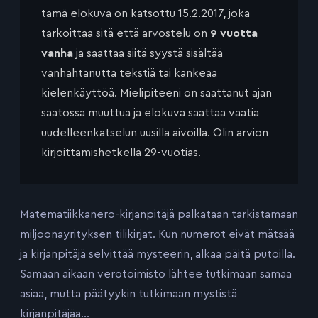
tämä elokuva on katsottu 15.2.2017, joka
tarkoittaa sitä että arvostelu on
9 vuotta
vanha
ja saattaa siitä syystä sisältää
vanhahtanutta tekstiä tai kankeaa
kielenkäyttöä. Mielipiteeni on saattanut ajan
saatossa muuttua ja elokuva saattaa vaatia
uudelleenkatselun uusilla aivoilla. Olin arvion
kirjoittamishetkellä 29-vuotias.
Matematiikkanero-kirjanpitäjä palkataan tarkistamaan
miljoonayrityksen tilikirjat. Kun numerot eivät mätsää
ja kirjanpitäjä selvittää mysteerin, alkaa päitä putoilla.
Samaan aikaan verotoimisto lähtee tutkimaan samaa
asiaa, mutta päätyykin tutkimaan mystistä
kirjanpitäjää…