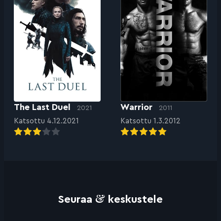
The Last Duel
Warrior
2021
2011
Katsottu 4.12.2021
Katsottu 1.3.2012
&
Seuraa
keskustele