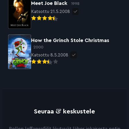
Meet Joe Black
1998
Katsottu 21.5.2008
How the Grinch Stole Christmas
2000
Katsottu 8.5.2008
&
Seuraa
keskustele
Rollen leffaprofiilit löytyvät lähes jokaisesta netin