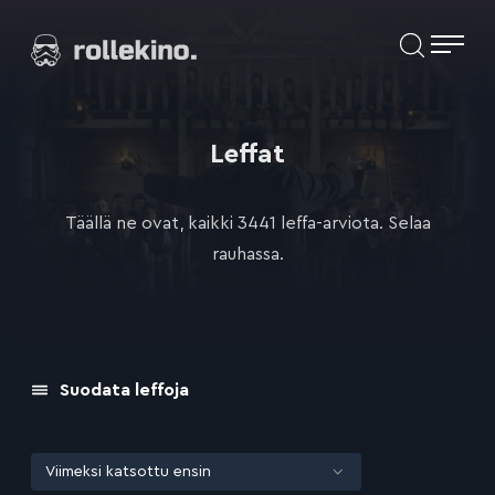
Siirry
Elokuvat ja elokuva-arviot | Rollekino.fi
suoraan
sisältöön
Fiilistelyä
lopputekstien
jälkeen.
Leffat
Täällä ne ovat, kaikki 3441 leffa-arviota. Selaa
rauhassa.
Suodata leffoja