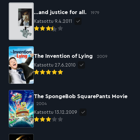
…and justice for all.
1979
Katsottu 9.4.2011
The Invention of Lying
2009
Katsottu 27.6.2010
The SpongeBob SquarePants Movie
2004
Katsottu 13.12.2009